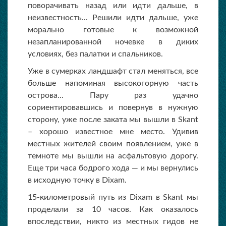
поворачивать назад или идти дальше, в
неизвестность... Решили идти дальше, уже
морально готовые к возможной
незапланированной ночевке в диких
условиях, без палатки и спальников.
Уже в сумерках ландшафт стал меняться, все
больше напоминая высокогорную часть
острова... Пару раз удачно
сориентировавшись и повернув в нужную
сторону, уже после заката мы вышли в
Skant
–
хорошо известное мне место. Удивив
местных жителей своим появлением, уже в
темноте мы вышли на асфальтовую дорогу.
Еще три часа бодрого хода — и мы вернулись
в исходную точку в
Dixam
.
15-километровый путь из
Dixam
в
Skant
мы
проделали за 10 часов. Как оказалось
впоследствии, никто из местных гидов не