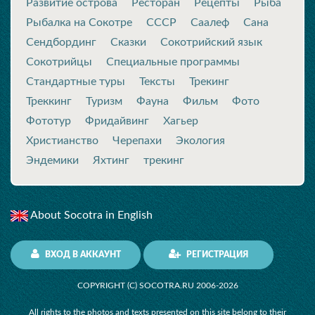
Развитие острова
Ресторан
Рецепты
Рыба
Рыбалка на Сокотре
СССР
Саалеф
Сана
Сендбординг
Сказки
Сокотрийский язык
Сокотрийцы
Специальные программы
Стандартные туры
Тексты
Трекинг
Треккинг
Туризм
Фауна
Фильм
Фото
Фототур
Фридайвинг
Хагьер
Христианство
Черепахи
Экология
Эндемики
Яхтинг
трекинг
About Socotra in English
ВХОД В АККАУНТ
РЕГИСТРАЦИЯ
COPYRIGHT (C) SOCOTRA.RU 2006-2026
All rights to the photos and texts presented on this site belong to their