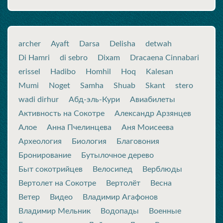
archer
Ayaft
Darsa
Delisha
detwah
Di Hamri
di sebro
Dixam
Dracaena Cinnabari
erissel
Hadibo
Homhil
Hoq
Kalesan
Mumi
Noget
Samha
Shuab
Skant
stero
wadi dirhur
Абд-эль-Кури
Авиабилеты
Активность на Сокотре
Александр Арзянцев
Алое
Анна Пчелинцева
Аня Моисеева
Археология
Биология
Благовония
Бронирование
Бутылочное дерево
Быт сокотрийцев
Велосипед
Верблюды
Вертолет на Сокотре
Вертолёт
Весна
Ветер
Видео
Владимир Агафонов
Владимир Мельник
Водопады
Военные