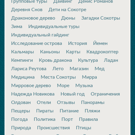
Групповые туры
Дайвинг
Денис Романов
Деревня Снов
Дети на Сокотре
Драконовое дерево
Дюны
Загадки Сокотры
Зима
Индивидуальные туры
Индивидуальный гайдинг
Исследование острова
История
Йемен
Кальмары
Каньоны
Карты
Квадрокоптер
Кемпинги
Кровь дракона
Культура
Ладан
Лариса Реутова
Лето
Магазин
Мед
Медицина
Места Сокотры
Мирра
Мирровое дерево
Море
Музыка
Надежда Новикова
Новый год
Ограничения
Олдован
Отели
Отзывы
Панорамы
Пещеры
Пираты
Питание
Пляжи
Погода
Политика
Порт
Правила
Природа
Происшествия
Птицы