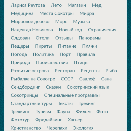
Лариса Реутова
Лето
Магазин
Мед
Медицина
Места Сокотры
Мирра
Мирровое дерево
Море
Музыка
Надежда Новикова
Новый год
Ограничения
Олдован
Отели
Отзывы
Панорамы
Пещеры
Пираты
Питание
Пляжи
Погода
Политика
Порт
Правила
Природа
Происшествия
Птицы
Развитие острова
Ресторан
Рецепты
Рыба
Рыбалка на Сокотре
СССР
Саалеф
Сана
Сендбординг
Сказки
Сокотрийский язык
Сокотрийцы
Специальные программы
Стандартные туры
Тексты
Трекинг
Треккинг
Туризм
Фауна
Фильм
Фото
Фототур
Фридайвинг
Хагьер
Христианство
Черепахи
Экология