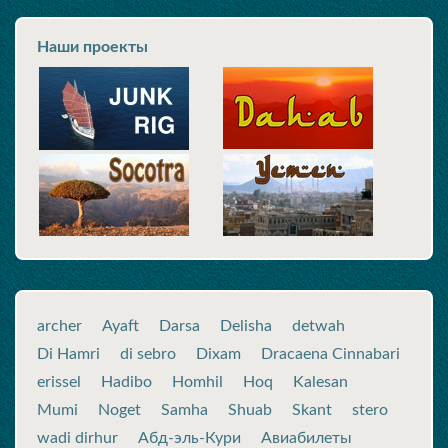
Наши проекты
archer
Ayaft
Darsa
Delisha
detwah
Di Hamri
di sebro
Dixam
Dracaena Cinnabari
erissel
Hadibo
Homhil
Hoq
Kalesan
Mumi
Noget
Samha
Shuab
Skant
stero
wadi dirhur
Абд-эль-Кури
Авиабилеты