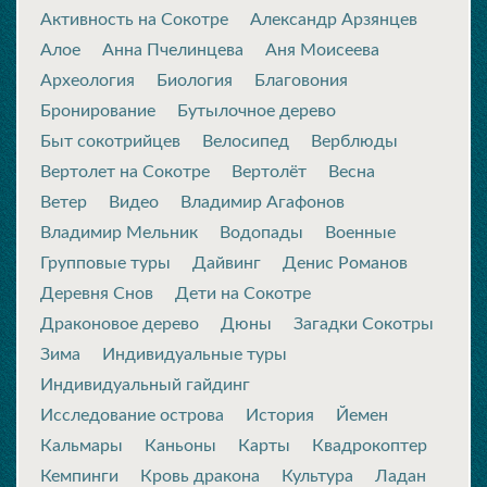
Активность на Сокотре
Александр Арзянцев
Алое
Анна Пчелинцева
Аня Моисеева
Археология
Биология
Благовония
Бронирование
Бутылочное дерево
Быт сокотрийцев
Велосипед
Верблюды
Вертолет на Сокотре
Вертолёт
Весна
Ветер
Видео
Владимир Агафонов
Владимир Мельник
Водопады
Военные
Групповые туры
Дайвинг
Денис Романов
Деревня Снов
Дети на Сокотре
Драконовое дерево
Дюны
Загадки Сокотры
Зима
Индивидуальные туры
Индивидуальный гайдинг
Исследование острова
История
Йемен
Кальмары
Каньоны
Карты
Квадрокоптер
Кемпинги
Кровь дракона
Культура
Ладан