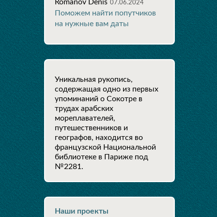
Romanov Denis
07.06.2024
Поможем найти попутчиков
на нужные вам даты
Уникальная рукопись,
содержащая одно из первых
упоминаний о Сокотре в
трудах арабских
мореплавателей,
путешественников и
географов, находится во
французской Национальной
библиотеке в Париже под
№2281.
Наши проекты