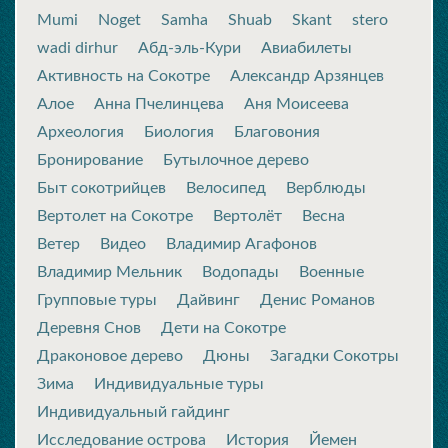
Mumi
Noget
Samha
Shuab
Skant
stero
wadi dirhur
Абд-эль-Кури
Авиабилеты
Активность на Сокотре
Александр Арзянцев
Алое
Анна Пчелинцева
Аня Моисеева
Археология
Биология
Благовония
Бронирование
Бутылочное дерево
Быт сокотрийцев
Велосипед
Верблюды
Вертолет на Сокотре
Вертолёт
Весна
Ветер
Видео
Владимир Агафонов
Владимир Мельник
Водопады
Военные
Групповые туры
Дайвинг
Денис Романов
Деревня Снов
Дети на Сокотре
Драконовое дерево
Дюны
Загадки Сокотры
Зима
Индивидуальные туры
Индивидуальный гайдинг
Исследование острова
История
Йемен