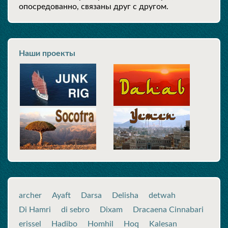
опосредованно, связаны друг с другом.
Наши проекты
archer
Ayaft
Darsa
Delisha
detwah
Di Hamri
di sebro
Dixam
Dracaena Cinnabari
erissel
Hadibo
Homhil
Hoq
Kalesan