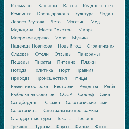
Кальмары
Каньоны
Карты
Квадрокоптер
Кемпинги
Кровь дракона
Культура
Ладан
Лариса Реутова
Лето
Магазин
Мед
Медицина
Места Сокотры
Мирра
Мирровое дерево
Море
Музыка
Надежда Новикова
Новый год
Ограничения
Олдован
Отели
Отзывы
Панорамы
Пещеры
Пираты
Питание
Пляжи
Погода
Политика
Порт
Правила
Природа
Происшествия
Птицы
Развитие острова
Ресторан
Рецепты
Рыба
Рыбалка на Сокотре
СССР
Саалеф
Сана
Сендбординг
Сказки
Сокотрийский язык
Сокотрийцы
Специальные программы
Стандартные туры
Тексты
Трекинг
Треккинг
Туризм
Фауна
Фильм
Фото