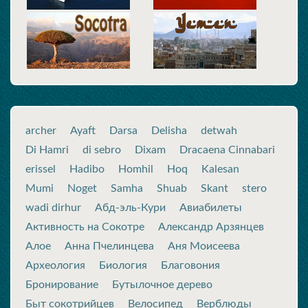
archer
Ayaft
Darsa
Delisha
detwah
Di Hamri
di sebro
Dixam
Dracaena Cinnabari
erissel
Hadibo
Homhil
Hoq
Kalesan
Mumi
Noget
Samha
Shuab
Skant
stero
wadi dirhur
Абд-эль-Кури
Авиабилеты
Активность на Сокотре
Александр Арзянцев
Алое
Анна Пчелинцева
Аня Моисеева
Археология
Биология
Благовония
Бронирование
Бутылочное дерево
Быт сокотрийцев
Велосипед
Верблюды