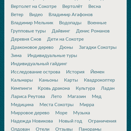
Вертолет на Сокотре
Вертолёт
Весна
Ветер
Видео
Владимир Агафонов
Владимир Мельник
Водопады
Военные
Групповые туры
Дайвинг
Денис Романов
Деревня Снов
Дети на Сокотре
Драконовое дерево
Дюны
Загадки Сокотры
Зима
Индивидуальные туры
Индивидуальный гайдинг
Исследование острова
История
Йемен
Кальмары
Каньоны
Карты
Квадрокоптер
Кемпинги
Кровь дракона
Культура
Ладан
Лариса Реутова
Лето
Магазин
Мед
Медицина
Места Сокотры
Мирра
Мирровое дерево
Море
Музыка
Надежда Новикова
Новый год
Ограничения
Олдован
Отели
Отзывы
Панорамы