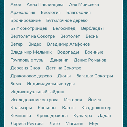
Алое
Анна Пчелинцева
Аня Моисеева
Археология
Биология
Благовония
Бронирование
Бутылочное дерево
Быт сокотрийцев
Велосипед
Верблюды
Вертолет на Сокотре
Вертолёт
Весна
Ветер
Видео
Владимир Агафонов
Владимир Мельник
Водопады
Военные
Групповые туры
Дайвинг
Денис Романов
Деревня Снов
Дети на Сокотре
Драконовое дерево
Дюны
Загадки Сокотры
Зима
Индивидуальные туры
Индивидуальный гайдинг
Исследование острова
История
Йемен
Кальмары
Каньоны
Карты
Квадрокоптер
Кемпинги
Кровь дракона
Культура
Ладан
Лариса Реутова
Лето
Магазин
Мед