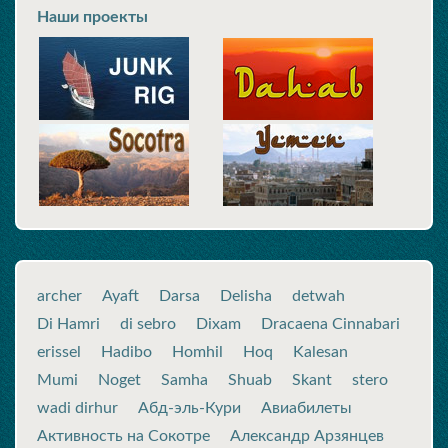
Наши проекты
archer
Ayaft
Darsa
Delisha
detwah
Di Hamri
di sebro
Dixam
Dracaena Cinnabari
erissel
Hadibo
Homhil
Hoq
Kalesan
Mumi
Noget
Samha
Shuab
Skant
stero
wadi dirhur
Абд-эль-Кури
Авиабилеты
Активность на Сокотре
Александр Арзянцев