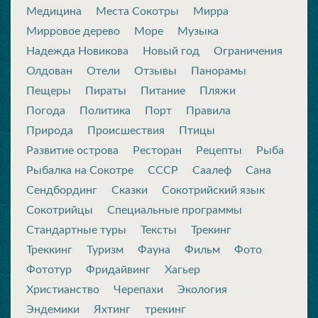
Медицина
Места Сокотры
Мирра
Мирровое дерево
Море
Музыка
Надежда Новикова
Новый год
Ограничения
Олдован
Отели
Отзывы
Панорамы
Пещеры
Пираты
Питание
Пляжи
Погода
Политика
Порт
Правила
Природа
Происшествия
Птицы
Развитие острова
Ресторан
Рецепты
Рыба
Рыбалка на Сокотре
СССР
Саалеф
Сана
Сендбординг
Сказки
Сокотрийский язык
Сокотрийцы
Специальные программы
Стандартные туры
Тексты
Трекинг
Треккинг
Туризм
Фауна
Фильм
Фото
Фототур
Фридайвинг
Хагьер
Христианство
Черепахи
Экология
Эндемики
Яхтинг
трекинг