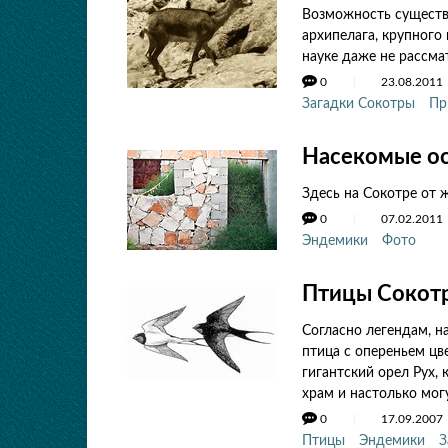
Возможность существ
архипелага, крупного
науке даже не рассма
0
23.08.2011
Загадки Сокотры
Пр
Насекомые о
Здесь на Сокотре от ж
0
07.02.2011
Эндемики
Фото
Птицы Сокот
Согласно легендам, на
птица с опереньем цве
гигантский орел Рух,
храм и настолько могу
0
17.09.2007
Птицы
Эндемики
З