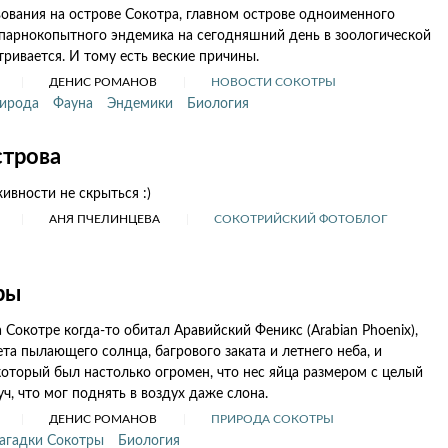
ования на острове Сокотра, главном острове одноименного
 парнокопытного эндемика на сегодняшний день в зоологической
тривается. И тому есть веские причины.
ДЕНИС РОМАНОВ
НОВОСТИ СОКОТРЫ
ирода
Фауна
Эндемики
Биология
строва
ивности не скрыться :)
АНЯ ПЧЕЛИНЦЕВА
СОКОТРИЙСКИЙ ФОТОБЛОГ
ры
 Сокотре когда-то обитал Аравийский Феникс (Arabian Phoenix),
та пылающего солнца, багрового заката и летнего неба, и
 который был настолько огромен, что нес яйца размером с целый
ч, что мог поднять в воздух даже слона.
ДЕНИС РОМАНОВ
ПРИРОДА СОКОТРЫ
агадки Сокотры
Биология