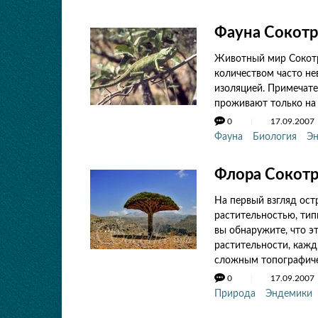
Фауна Сокот
Животный мир Сокотр
количеством часто не
изоляцией. Примечате
проживают только на 
0
17.09.2007
Фауна
Биология
Э
Флора Сокот
На первый взгляд ост
растительностью, тип
вы обнаружите, что 
растительности, кажд
сложным топографиче
0
17.09.2007
Природа
Эндемики