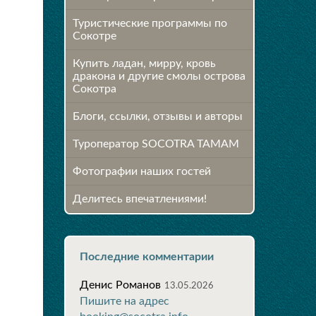
Туристические программы по
Сокотре
Купить ладан, мирру, кровь
дракона и другие смолы острова
Сокотра
Блоги, ссылки, отзывы и авторы
Туроператор SOCOTRA TAMAM
Фотографии наших гостей
Делитесь впечатлениями!
Последние комментарии
Денис Романов
13.05.2026
Пишите на адрес