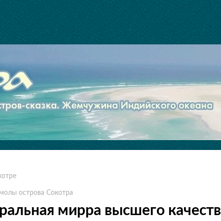
котре
 смолы острова Сокотра
уральная мирра высшего качеств