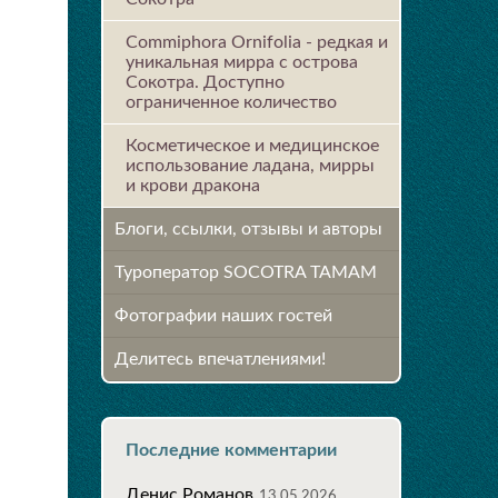
Commiphora Ornifolia - редкая и
уникальная мирра с острова
Сокотра. Доступно
ограниченное количество
Косметическое и медицинское
использование ладана, мирры
и крови дракона
Блоги, ссылки, отзывы и авторы
Туроператор SOCOTRA TAMAM
Фотографии наших гостей
Делитесь впечатлениями!
Последние комментарии
Денис Романов
13.05.2026