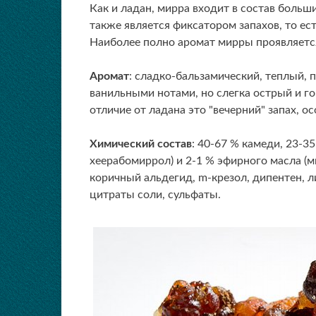
Как и ладан, мирра входит в состав больш
также является фиксатором запахов, то ес
Наиболее полно аромат мирры проявляетс
Аромат
: сладко-бальзамический, теплый,
ванильными нотами, но слегка острый и го
отличие от ладана это "вечерний" запах, 
Химический состав
: 40-67 % камеди, 23-3
хеерабомиррол) и 2-1 % эфирного масла (ми
коричный альдегид, m-крезол, дипентен, ли
цитраты соли, сульфаты.