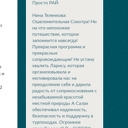
Просто РАЙ
Нина Теленкова:
Ошеломительная Сокотра! Ни
т
на что непохожее
путешествие, которое
запомнится навсегда!
Прекрасная программа и
прекрасные
сопровождающие! Не устану
хвалить Ларису, которая
и
организовывала и
 и
мотивировала нас на
преодоление себя и дарила
2
радость от соприкосновения с
незабываемой красотой
местной природы А Салах
обеспечивал надежность,
безопасность и поддержку в
турпоходах. Огромное