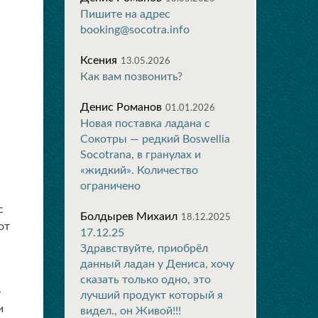
Пишите на адрес
booking@socotra.info
Ксения
13.05.2026
Как вам позвонить?
Денис Романов
01.01.2026
Новая поставка ладана с
Сокотры — редкий Boswellia
Socotrana, в гранулах и
«жидкий». Количество
ограничено
с
Болдырев Михаил
18.12.2025
от
17.12.25
Здравствуйте, приобрёл
данный ладан у Дениса, хочу
сказать только одно, это
-
лучший продукт который я
и
видел., он Живой!!!