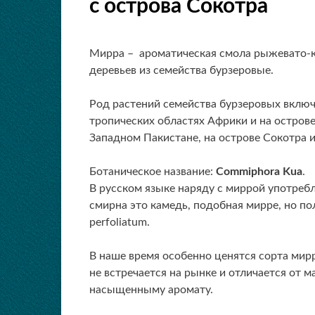
с острова Сокотра
Мирра – ароматическая смола рыжевато-ко
деревьев из семейства бурзеровые.
Род растений семейства бурзеровых включа
тропических областях Африки и на острове
Западном Пакистане, на острове Сокотра и
Ботаническое название:
Commiphora Kua
.
В русском языке наряду с миррой употребля
смирна это камедь, подобная мирре, но по
perfoliatum.
В наше время особенно ценятся сорта мир
не встречается на рынке и отличается от м
насыщенныму аромату.