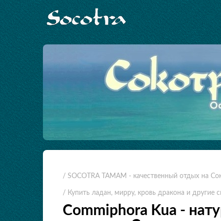
/ SOCOTRA TAMAM - качественный отдых на Со
/ Купить ладан, мирру, кровь дракона и другие
Commiphora Kua - нат