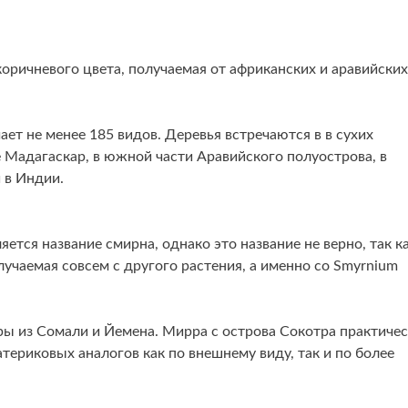
ричневого цвета, получаемая от африканских и аравийских
ет не менее 185 видов. Деревья встречаются в в сухих
 Мадагаскар, в южной части Аравийского полуострова, в
 в Индии.
ется название смирна, однако это название не верно, так к
лучаемая совсем с другого растения, а именно со Smyrnium
ры из Сомали и Йемена. Мирра с острова Сокотра практиче
атериковых аналогов как по внешнему виду, так и по более