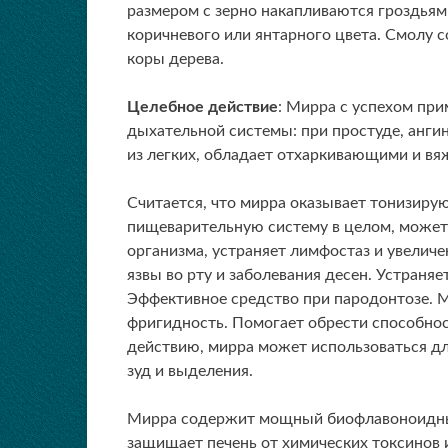
размером с зерно накапливаются гроздьями
коричневого или янтарного цвета. Смолу 
коры дерева.
Целебное действие
: Мирра с успехом пр
дыхательной системы: при простуде, анги
из легких, обладает отхаркивающими и 
Считается, что мирра оказывает тонизиру
пищеварительную систему в целом, может
организма, устраняет лимфостаз и увелич
язвы во рту и заболевания десен. Устраняе
Эффективное средство при пародонтозе. 
фригидность. Помогает обрести способнос
действию, мирра может использоваться д
зуд и выделения.
Мирра содержит мощный биофлавоноидный
защищает печень от химических токсинов 