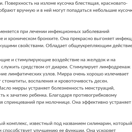
. Поверхность на изломе кусочка блестящая, красновато-
собрают вручную и в ней могут попадаться небольшие кусоч
именяется при лечении инфекционных заболеваний
не и хроническом бронхите. Она прекрасно выгоняет инфек
вяжущими свойствами. Обладает общеукрепляющим действи
ющие и стимулирующие воздействие на желудок и на
 служить средством от диареи. Стимулирует лимфодренаж
ение лимфатических узлов. Мирра очень хорошо излечивает
т стоматиты, воспаления и кровоточивость десен.
Масло мирры устраняет болезненность менструаций,
ть к зачатию ребенка. Благодаря противогрибковому
ля спринцеваний при молочнице. Она эффективно устраняет
 комплекс, известный под названием силимарин, который
и способствует улучшению ее функции. Она ускоряет