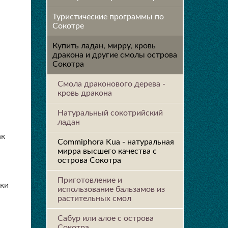
Туристические программы по
Сокотре
Купить ладан, мирру, кровь
дракона и другие смолы острова
Сокотра
Смола драконового дерева -
кровь дракона
Натуральный сокотрийский
ладан
ак
Commiphora Kua - натуральная
мирра высшего качества с
острова Сокотра
Приготовление и
ски
использование бальзамов из
растительных смол
Сабур или алое с острова
Сокотра