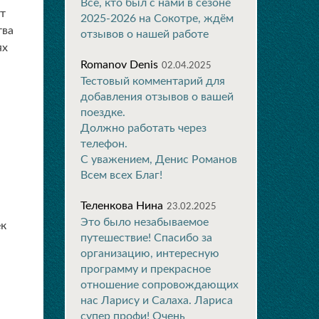
Все, кто был с нами в сезоне
т
2025-2026 на Сокотре, ждём
тва
отзывов о нашей работе
ях
Romanov Denis
02.04.2025
Тестовый комментарий для
добавления отзывов о вашей
поездке.
Должно работать через
телефон.
С уважением, Денис Романов
Всем всех Благ!
Теленкова Нина
23.02.2025
Это было незабываемое
ек
путешествие! Спасибо за
организацию, интересную
программу и прекрасное
отношение сопровождающих
нас Ларису и Салаха. Лариса
супер профи! Очень