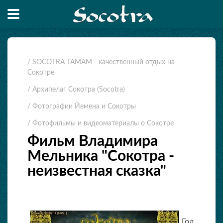
/ SOCOTRA TAMAM - качественный отдых на
Сокотре
/ Архипелаг Сокотра (Socotra)
/ Фотографии Йемена и Сокотры
/ Фотофильмы и видеоматериалы о Сокотре
Фильм Владимира
Мельника "Сокотра -
неизвестная сказка"
Год