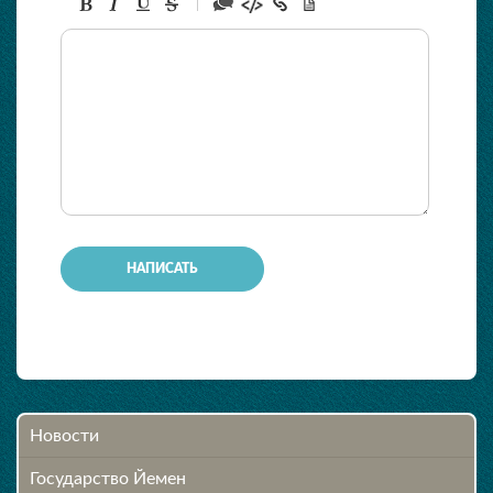
-
-
-
-
-
-
-
-
-
-
-
-
-
-
Новости
Государство Йемен