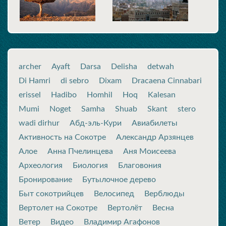
archer
Ayaft
Darsa
Delisha
detwah
Di Hamri
di sebro
Dixam
Dracaena Cinnabari
erissel
Hadibo
Homhil
Hoq
Kalesan
Mumi
Noget
Samha
Shuab
Skant
stero
wadi dirhur
Абд-эль-Кури
Авиабилеты
Активность на Сокотре
Александр Арзянцев
Алое
Анна Пчелинцева
Аня Моисеева
Археология
Биология
Благовония
Бронирование
Бутылочное дерево
Быт сокотрийцев
Велосипед
Верблюды
Вертолет на Сокотре
Вертолёт
Весна
Ветер
Видео
Владимир Агафонов