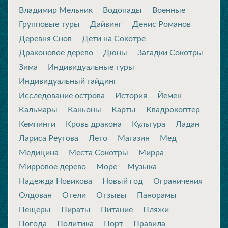
Владимир Мельник
Водопады
Военные
Групповые туры
Дайвинг
Денис Романов
Деревня Снов
Дети на Сокотре
Драконовое дерево
Дюны
Загадки Сокотры
Зима
Индивидуальные туры
Индивидуальный гайдинг
Исследование острова
История
Йемен
Кальмары
Каньоны
Карты
Квадрокоптер
Кемпинги
Кровь дракона
Культура
Ладан
Лариса Реутова
Лето
Магазин
Мед
Медицина
Места Сокотры
Мирра
Мирровое дерево
Море
Музыка
Надежда Новикова
Новый год
Ограничения
Олдован
Отели
Отзывы
Панорамы
Пещеры
Пираты
Питание
Пляжи
Погода
Политика
Порт
Правила