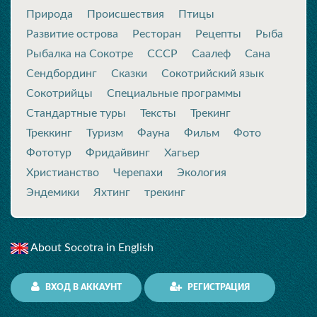
Природа
Происшествия
Птицы
Развитие острова
Ресторан
Рецепты
Рыба
Рыбалка на Сокотре
СССР
Саалеф
Сана
Сендбординг
Сказки
Сокотрийский язык
Сокотрийцы
Специальные программы
Стандартные туры
Тексты
Трекинг
Треккинг
Туризм
Фауна
Фильм
Фото
Фототур
Фридайвинг
Хагьер
Христианство
Черепахи
Экология
Эндемики
Яхтинг
трекинг
About Socotra in English
ВХОД В АККАУНТ
РЕГИСТРАЦИЯ