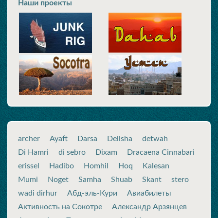
Наши проекты
archer
Ayaft
Darsa
Delisha
detwah
Di Hamri
di sebro
Dixam
Dracaena Cinnabari
erissel
Hadibo
Homhil
Hoq
Kalesan
Mumi
Noget
Samha
Shuab
Skant
stero
wadi dirhur
Абд-эль-Кури
Авиабилеты
Активность на Сокотре
Александр Арзянцев