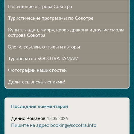
Посещение острова Cокотра
Туристические программы по Сокотре
Купить ладан, мирру, кровь дракона и другие смолы
острова Сокотра
Блоги, ссылки, отзывы и авторы
Туроператор SOCOTRA TAMAM
Фотографии наших гостей
Делитесь впечатлениями!
Последние комментарии
Денис Романов
13.05.2026
Пишите на адрес booking@socotra.info