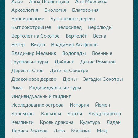
Алое
Анна Пчелинцева
Аня Моисеева
Археология
Биология
Благовония
Бронирование
Бутылочное дерево
Быт сокотрийцев
Велосипед
Верблюды
Вертолет на Сокотре
Вертолёт
Весна
Ветер
Видео
Владимир Агафонов
Владимир Мельник
Водопады
Военные
Групповые туры
Дайвинг
Денис Романов
Деревня Снов
Дети на Сокотре
Драконовое дерево
Дюны
Загадки Сокотры
Зима
Индивидуальные туры
Индивидуальный гайдинг
Исследование острова
История
Йемен
Кальмары
Каньоны
Карты
Квадрокоптер
Кемпинги
Кровь дракона
Культура
Ладан
Лариса Реутова
Лето
Магазин
Мед