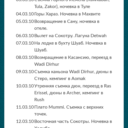
Tula, Zakor), ночевка в Туле
04.03.10
Горы Хараз. Ночевка в Махвите
05.03.10
Возвращение в Сану, ночевка в
отеле.
06.03.10
Вылет на Сокотру. Лагуна Detwah
07.03.10
На лодке в бухту Шуаб. Ночевка в
Шуаб.
08.03.10
Возмращение в Касансию, переезд в
Wadi Dirhur
09.03.10
Съемка каньона Wadi Dirhur, дюны в
Стеро, кемпинг в Aomak
10.03.10
Утренняя съемка дюн, переезд в Ras
Erissel, дюны в Archer, кемпинг в
Rush
11.03.10
Плато Mummi. Съемка с верхних
точек.
12.03.10
Восточная часть Сокотры. Ночевка в