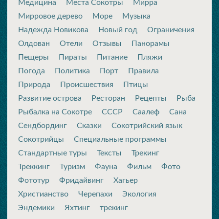
Медицина
Места Сокотры
Мирра
Мирровое дерево
Море
Музыка
Надежда Новикова
Новый год
Ограничения
Олдован
Отели
Отзывы
Панорамы
Пещеры
Пираты
Питание
Пляжи
Погода
Политика
Порт
Правила
Природа
Происшествия
Птицы
Развитие острова
Ресторан
Рецепты
Рыба
Рыбалка на Сокотре
СССР
Саалеф
Сана
Сендбординг
Сказки
Сокотрийский язык
Сокотрийцы
Специальные программы
Стандартные туры
Тексты
Трекинг
Треккинг
Туризм
Фауна
Фильм
Фото
Фототур
Фридайвинг
Хагьер
Христианство
Черепахи
Экология
Эндемики
Яхтинг
трекинг