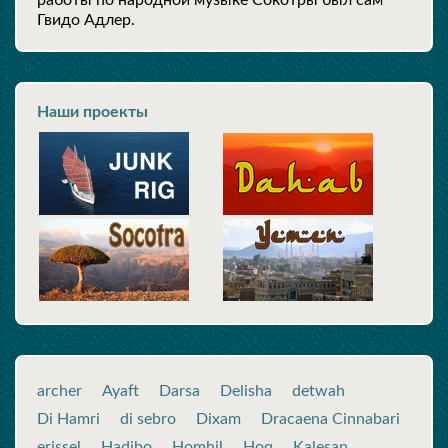
работы по народной музыке Сокотры был сам
Гвидо Адлер.
Наши проекты
archer
Ayaft
Darsa
Delisha
detwah
Di Hamri
di sebro
Dixam
Dracaena Cinnabari
erissel
Hadibo
Homhil
Hoq
Kalesan