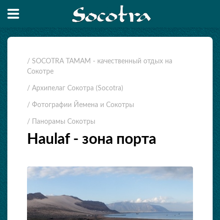
/ SOCOTRA TAMAM - качественный отдых на
Сокотре
/ Архипелаг Сокотра (Socotra)
/ Фотографии Йемена и Сокотры
/ Панорамы Сокотры
Haulaf - зона порта