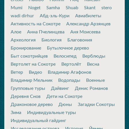
Mumi
Noget
Samha
Shuab
Skant
stero
wadi dirhur
Абд-эль-Кури
Авиабилеты
Активность на Сокотре
Александр Арзянцев
Алое
Анна Пчелинцева
Аня Моисеева
Археология
Биология
Благовония
Бронирование
Бутылочное дерево
Быт сокотрийцев
Велосипед
Верблюды
Вертолет на Сокотре
Вертолёт
Весна
Ветер
Видео
Владимир Агафонов
Владимир Мельник
Водопады
Военные
Групповые туры
Дайвинг
Денис Романов
Деревня Снов
Дети на Сокотре
Драконовое дерево
Дюны
Загадки Сокотры
Зима
Индивидуальные туры
Индивидуальный гайдинг
Исследование острова
История
Йемен