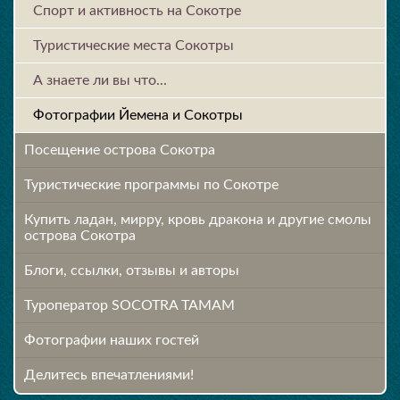
Спорт и активность на Сокотре
Туристические места Сокотры
А знаете ли вы что...
Фотографии Йемена и Сокотры
Посещение острова Cокотра
Туристические программы по Сокотре
Купить ладан, мирру, кровь дракона и другие смолы
острова Сокотра
Блоги, ссылки, отзывы и авторы
Туроператор SOCOTRA TAMAM
Фотографии наших гостей
Делитесь впечатлениями!