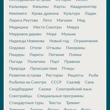
Кальмары
Каньоны
Карты
Квадрокоптер
Кемпинги
Кровь дракона
Культура
Ладан
Лариса Реутова
Лето
Магазин
Мед
Медицина
Места Сокотры
Мирра
Мирровое дерево
Море
Музыка
Надежда Новикова
Новый год
Ограничения
Олдован
Отели
Отзывы
Панорамы
Пещеры
Пираты
Питание
Пляжи
Погода
Политика
Порт
Правила
Природа
Происшествия
Птицы
Развитие острова
Ресторан
Рецепты
Рыба
Рыбалка на Сокотре
СССР
Саалеф
Сана
Сендбординг
Сказки
Сокотрийский язык
Сокотрийцы
Специальные программы
Стандартные туры
Тексты
Трекинг
Треккинг
Туризм
Фауна
Фильм
Фото