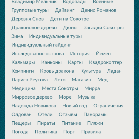
Владимир Мельник
Водопады
Военные
Групповые туры
Дайвинг
Денис Романов
Деревня Снов
Дети на Сокотре
Драконовое дерево
Дюны
Загадки Сокотры
Зима
Индивидуальные туры
Индивидуальный гайдинг
Исследование острова
История
Йемен
Кальмары
Каньоны
Карты
Квадрокоптер
Кемпинги
Кровь дракона
Культура
Ладан
Лариса Реутова
Лето
Магазин
Мед
Медицина
Места Сокотры
Мирра
Мирровое дерево
Море
Музыка
Надежда Новикова
Новый год
Ограничения
Олдован
Отели
Отзывы
Панорамы
Пещеры
Пираты
Питание
Пляжи
Погода
Политика
Порт
Правила