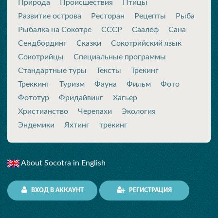
Природа
Происшествия
Птицы
Развитие острова
Ресторан
Рецепты
Рыба
Рыбалка на Сокотре
СССР
Саалеф
Сана
Сендбординг
Сказки
Сокотрийский язык
Сокотрийцы
Специальные программы
Стандартные туры
Тексты
Трекинг
Треккинг
Туризм
Фауна
Фильм
Фото
Фототур
Фридайвинг
Хагьер
Христианство
Черепахи
Экология
Эндемики
Яхтинг
трекинг
About Socotra in English
ВХОД В АККАУНТ
РЕГИСТРАЦИЯ