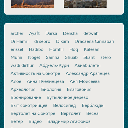
archer
Ayaft
Darsa
Delisha
detwah
Di Hamri
di sebro
Dixam
Dracaena Cinnabari
erissel
Hadibo
Homhil
Hoq
Kalesan
Mumi
Noget
Samha
Shuab
Skant
stero
wadi dirhur
Абд-эль-Кури
Авиабилеты
Активность на Сокотре
Александр Арзянцев
Алое
Анна Пчелинцева
Аня Моисеева
Археология
Биология
Благовония
Бронирование
Бутылочное дерево
Быт сокотрийцев
Велосипед
Верблюды
Вертолет на Сокотре
Вертолёт
Весна
Ветер
Видео
Владимир Агафонов