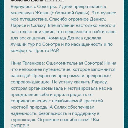
Фоменко Елена
22.02.2025
Вернулись с Сокотры. 7 дней превратились в
маленькую Жизнь (с большой буквы). Это лучшее
моё путешествие. Спасибо огромное Денису,
Ларисе и Салаху. Впечатлений настолько много и
настолько они яркие, что невозможно найти слов
для восхищения. Команда Дениса сделала
лучший тур по Сокотре и по насыщенность и по
комфорту. Просто РАЙ
Нина Теленкова: Ошеломительная Сокотра! Ни на
что непохожее путешествие, которое запомнится
навсегда! Прекрасная программа и прекрасные
сопровождающие! Не устану хвалить Ларису,
которая организовывала и мотивировала нас на
преодоление себя и дарила радость от
соприкосновения с незабываемой красотой
местной природы А Салах обеспечивал
надежность, безопасность и поддержку в
турпоходах. Огромное спасибо всем!!! Вы
СУПЕР!!!