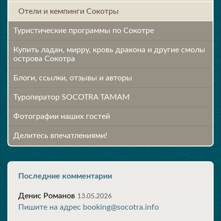
Отели и кемпинги Сокотры
Туристические программы по Сокотре
Купить ладан, мирру, кровь дракона и другие смолы
острова Сокотра
Блоги, ссылки, отзывы и авторы
Туроператор SOCOTRA TAMAM
Фотографии наших гостей
Делитесь впечатлениями!
Последние комментарии
Денис Романов
13.05.2026
Пишите на адрес booking@socotra.info