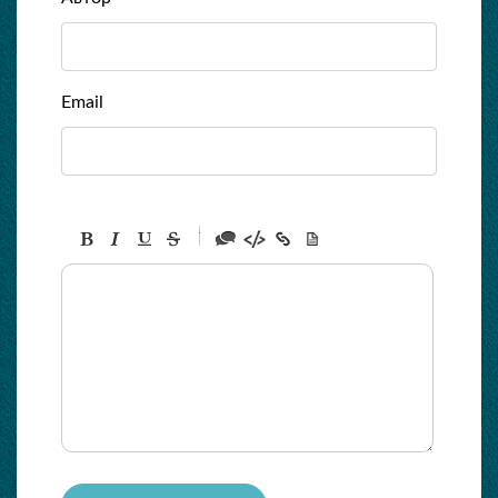
Email
-
-
-
-
-
-
-
-
-
-
-
-
-
-
-