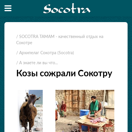
/ SOCOTRA TAMAM - качественный отдых на
Сокотре
/ Архипелаг Сокотра (Socotra)
/ А знаете ли вы что...
Козы сожрали Сокотру