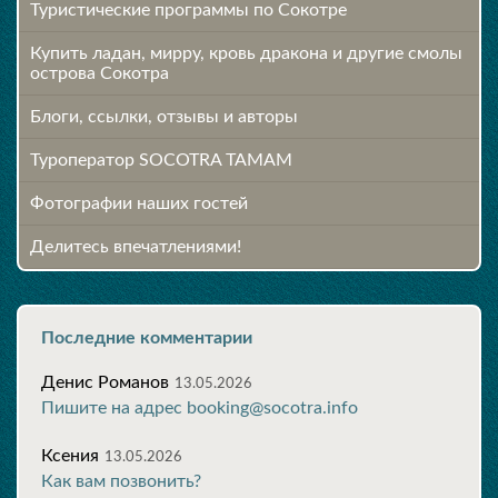
Туристические программы по Сокотре
Купить ладан, мирру, кровь дракона и другие смолы
острова Сокотра
Блоги, ссылки, отзывы и авторы
Туроператор SOCOTRA TAMAM
Фотографии наших гостей
Делитесь впечатлениями!
Последние комментарии
Денис Романов
13.05.2026
Пишите на адрес booking@socotra.info
Ксения
13.05.2026
Как вам позвонить?