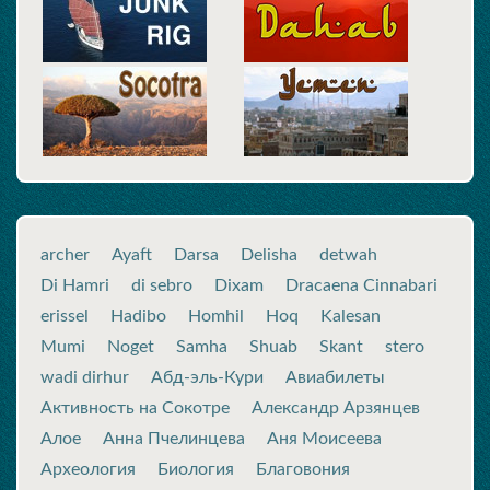
archer
Ayaft
Darsa
Delisha
detwah
Di Hamri
di sebro
Dixam
Dracaena Cinnabari
erissel
Hadibo
Homhil
Hoq
Kalesan
Mumi
Noget
Samha
Shuab
Skant
stero
wadi dirhur
Абд-эль-Кури
Авиабилеты
Активность на Сокотре
Александр Арзянцев
Алое
Анна Пчелинцева
Аня Моисеева
Археология
Биология
Благовония