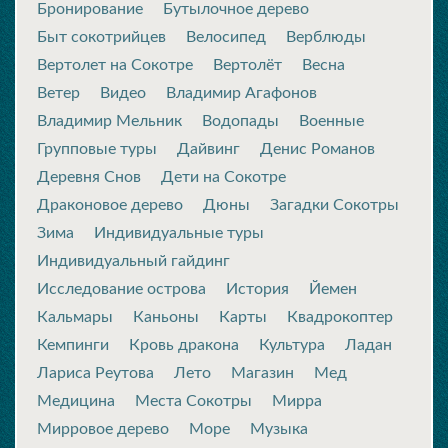
Бронирование
Бутылочное дерево
Быт сокотрийцев
Велосипед
Верблюды
Вертолет на Сокотре
Вертолёт
Весна
Ветер
Видео
Владимир Агафонов
Владимир Мельник
Водопады
Военные
Групповые туры
Дайвинг
Денис Романов
Деревня Снов
Дети на Сокотре
Драконовое дерево
Дюны
Загадки Сокотры
Зима
Индивидуальные туры
Индивидуальный гайдинг
Исследование острова
История
Йемен
Кальмары
Каньоны
Карты
Квадрокоптер
Кемпинги
Кровь дракона
Культура
Ладан
Лариса Реутова
Лето
Магазин
Мед
Медицина
Места Сокотры
Мирра
Мирровое дерево
Море
Музыка