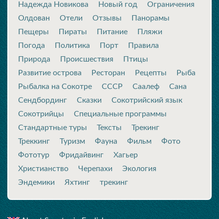
Надежда Новикова
Новый год
Ограничения
Олдован
Отели
Отзывы
Панорамы
Пещеры
Пираты
Питание
Пляжи
Погода
Политика
Порт
Правила
Природа
Происшествия
Птицы
Развитие острова
Ресторан
Рецепты
Рыба
Рыбалка на Сокотре
СССР
Саалеф
Сана
Сендбординг
Сказки
Сокотрийский язык
Сокотрийцы
Специальные программы
Стандартные туры
Тексты
Трекинг
Треккинг
Туризм
Фауна
Фильм
Фото
Фототур
Фридайвинг
Хагьер
Христианство
Черепахи
Экология
Эндемики
Яхтинг
трекинг