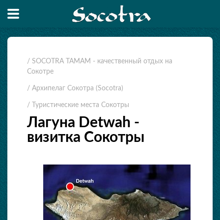
/ SOCOTRA TAMAM - качественный отдых на
Сокотре
/ Архипелаг Сокотра (Socotra)
/ Туристические места Сокотры
Лагуна Detwah -
визитка Cокотры