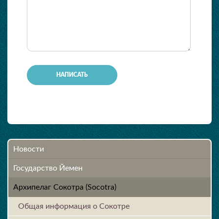
-
-
-
-
-
-
-
Новости
Государство Йемен
Архипелаг Сокотра (Socotra)
Общая информация о Сокотре