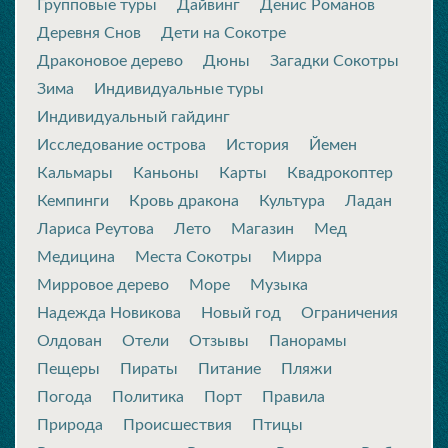
Групповые туры
Дайвинг
Денис Романов
Деревня Снов
Дети на Сокотре
Драконовое дерево
Дюны
Загадки Сокотры
Зима
Индивидуальные туры
Индивидуальный гайдинг
Исследование острова
История
Йемен
Кальмары
Каньоны
Карты
Квадрокоптер
Кемпинги
Кровь дракона
Культура
Ладан
Лариса Реутова
Лето
Магазин
Мед
Медицина
Места Сокотры
Мирра
Мирровое дерево
Море
Музыка
Надежда Новикова
Новый год
Ограничения
Олдован
Отели
Отзывы
Панорамы
Пещеры
Пираты
Питание
Пляжи
Погода
Политика
Порт
Правила
Природа
Происшествия
Птицы