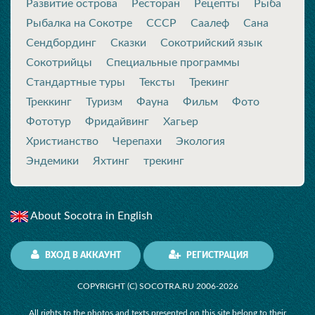
Развитие острова
Ресторан
Рецепты
Рыба
Рыбалка на Сокотре
СССР
Саалеф
Сана
Сендбординг
Сказки
Сокотрийский язык
Сокотрийцы
Специальные программы
Стандартные туры
Тексты
Трекинг
Треккинг
Туризм
Фауна
Фильм
Фото
Фототур
Фридайвинг
Хагьер
Христианство
Черепахи
Экология
Эндемики
Яхтинг
трекинг
About Socotra in English
ВХОД В АККАУНТ
РЕГИСТРАЦИЯ
COPYRIGHT (C) SOCOTRA.RU 2006-2026
All rights to the photos and texts presented on this site belong to their