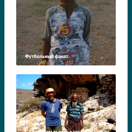
Футбольный фанат.
С Саалефом, у него в гостях. Калисан.