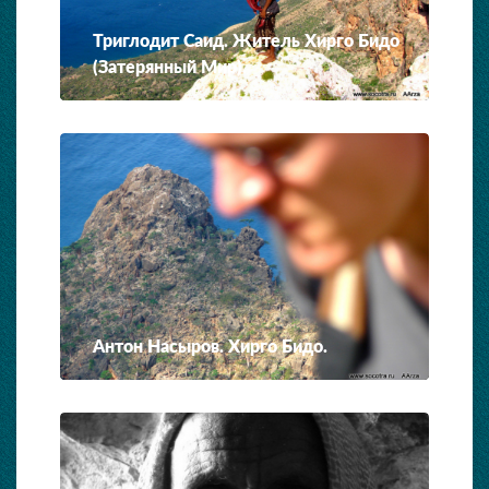
Триглодит Саид. Житель Хирго Бидо
(Затерянный Мир).
Антон Насыров. Хирго Бидо.