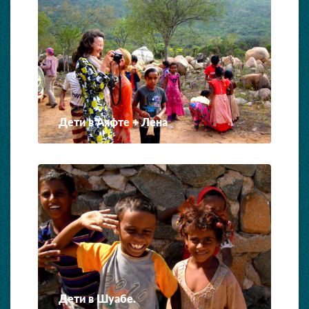
Дети в Аяфте + Лена
Дети в Шуабе.