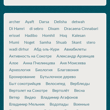
archer
Ayaft
Darsa
Delisha
detwah
Di Hamri
di sebro
Dixam
Dracaena Cinnabari
erissel
Hadibo
Homhil
Hoq
Kalesan
Mumi
Noget
Samha
Shuab
Skant
stero
wadi dirhur
Абд-эль-Кури
Авиабилеты
Активность на Сокотре
Александр Арзянцев
Алое
Анна Пчелинцева
Аня Моисеева
Археология
Биология
Благовония
Бронирование
Бутылочное дерево
Быт сокотрийцев
Велосипед
Верблюды
Вертолет на Сокотре
Вертолёт
Весна
Ветер
Видео
Владимир Агафонов
Владимир Мельник
Водопады
Военные