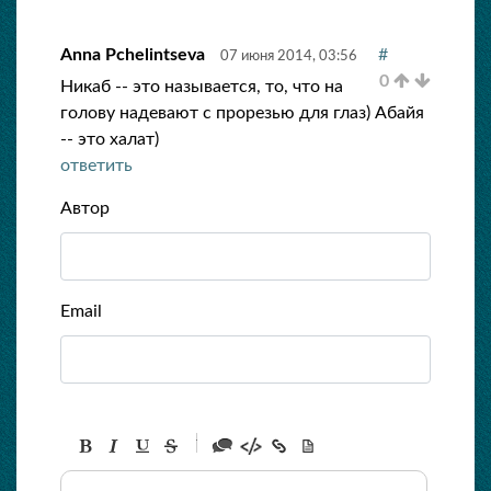
Anna Pchelintseva
#
07 июня 2014, 03:56
0
Никаб -- это называется, то, что на
голову надевают с прорезью для глаз) Абайя
-- это халат)
ответить
Автор
Email
-
-
-
-