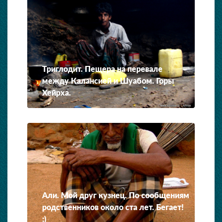
Триглодит. Пещера на перевале
между Калансией и Шуабом. Горы
Хейрха.
Али. Мой друг кузнец. По сообщениям
родственников около ста лет. Бегает!
;)