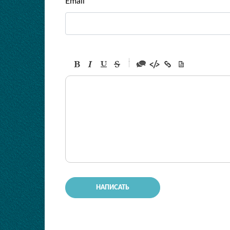
Email
-
-
-
-
-
-
-
-
-
-
-
-
-
-
-