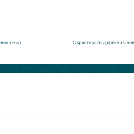
янный мир
Окрестности Деревни Сно