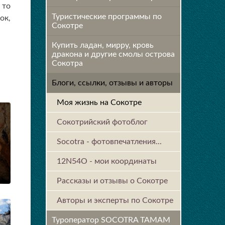
 то
Туристические программы по
ок,
Сокотре
Купить ладан, мирру, кровь
дракона и другие смолы острова
Сокотра
Блоги, ссылки, отзывы и авторы
Моя жизнь на Сокотре
Сокотрийский фотоблог
Socotra - фотовпечатления...
12N54O - мои координаты
Рассказы и отзывы о Сокотре
Авторы и эксперты по Сокотре
Туроператор SOCOTRA TAMAM