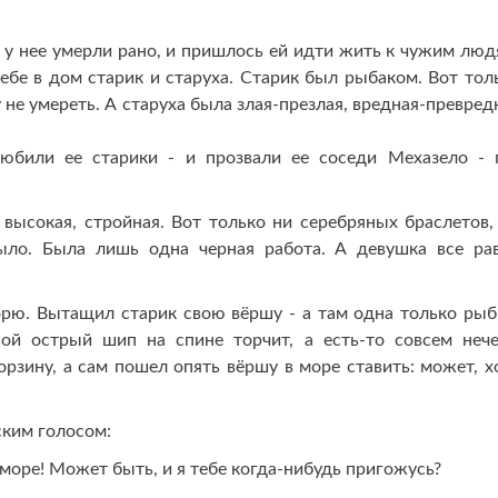
у нее умерли рано, и пришлось ей идти жить к чужим люд
себе в дом старик и старуха. Старик был рыбаком. Вот тол
у не умереть. А старуха была злая-презлая, вредная-превред
юбили ее старики - и прозвали ее соседи Мехазело - 
высокая, стройная. Вот только ни серебряных браслетов,
ыло. Была лишь одна черная работа. А девушка все ра
орю. Вытащил старик свою вёршу - а там одна только рыб
ой острый шип на спине торчит, а есть-то совсем нече
рзину, а сам пошел опять вёршу в море ставить: может, х
ским голосом:
 море! Может быть, и я тебе когда-нибудь пригожусь?