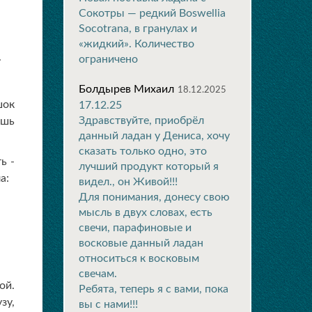
Сокотры — редкий Boswellia
Socotrana, в гранулах и
«жидкий». Количество
.
ограничено
Болдырев Михаил
18.12.2025
шок
17.12.25
Здравствуйте, приобрёл
ешь
данный ладан у Дениса, хочу
сказать только одно, это
ь -
лучший продукт который я
а:
видел., он Живой!!!
Для понимания, донесу свою
мысль в двух словах, есть
свечи, парафиновые и
восковые данный ладан
относиться к восковым
свечам.
ой.
Ребята, теперь я с вами, пока
зу,
вы с нами!!!