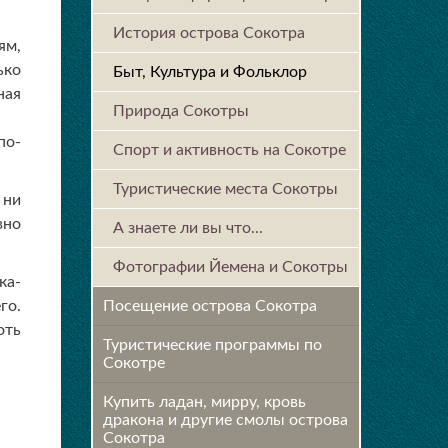
История острова Cокотра
ям,
ько
Быт, Культура и Фольклор
ная
Природа Сокотры
по-
Спорт и активность на Сокотре
Туристические места Сокотры
 ни
вно
А знаете ли вы что...
Фотографии Йемена и Сокотры
ка-
го.
Посещение острова Cокотра
оть
Туристические программы по
Сокотре
Купить ладан, мирру, кровь
дракона и другие смолы острова
Сокотра