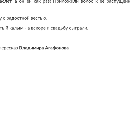
аслет, а он ей как раз! Приложили волос к ее распущен
ну с радостной вестью.
атый калым - а вскоре и свадьбу сыграли.
пересказ
Владимира Агафонова