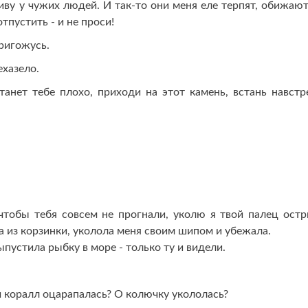
живу у чужих людей. И так-то они меня еле терпят, обижают
отпустить - и не проси!
пригожусь.
ехазело.
танет тебе плохо, приходи на этот камень, встань навстр
чтобы тебя совсем не прогнали, уколю я твой палец ост
 из корзинки, уколола меня своим шипом и убежала.
пустила рыбку в море - только ту и видели.
ый коралл оцарапалась? О колючку укололась?