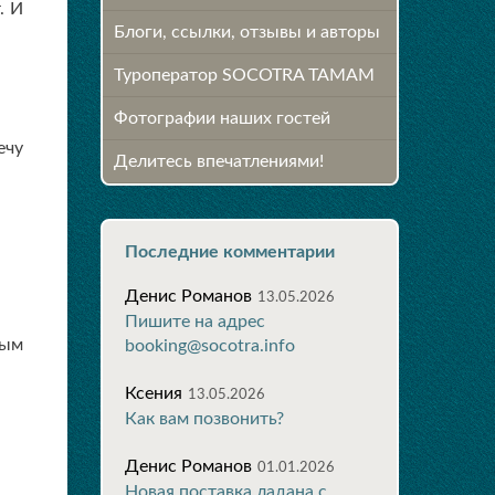
. И
Блоги, ссылки, отзывы и авторы
Туроператор SOCOTRA TAMAM
Фотографии наших гостей
ечу
Делитесь впечатлениями!
Последние комментарии
Денис Романов
13.05.2026
Пишите на адрес
рым
booking@socotra.info
Ксения
13.05.2026
Как вам позвонить?
Денис Романов
01.01.2026
Новая поставка ладана с