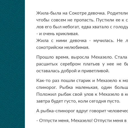
Жила-была на Сокотре девочка. Родители 
чтобы совсем не пропасть. Пустили ее к 
лов его был небогат, едва хватало с голод
- и очень крикливая.
Жила с ними девочка - мучилась. Не л
сокотрийски нелюбимая.
Прошло время, выросла Мехазело. Стала 
расшитых серебром платьев у нее не б
оставалась доброй и приветливой.
Как-то раз пошли старик и Мехазело к м
спинорог. Рыбка маленькая, один больш
Положил рыбак свой улов к Мехазело в ко
завтра будет густо, коли сегодня пусто.
А рыбка-спинорог вдруг говорит человече
- Отпусти меня, Мехазело! Отпусти меня в