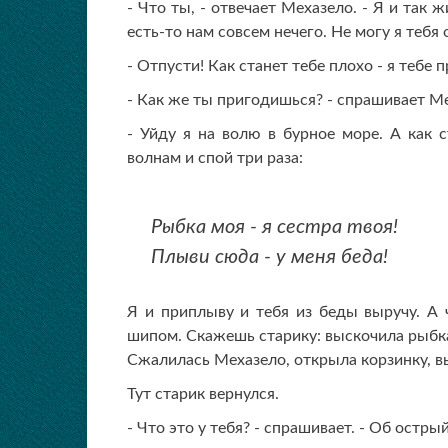
- Что ты, - отвечает Мехазело. - Я и так 
есть-то нам совсем нечего. Не могу я тебя 
- Отпусти! Как станет тебе плохо - я тебе 
- Как же ты пригодишься? - спрашивает М
- Уйду я на волю в бурное море. А как с
волнам и спой три раза:
Рыбка моя - я сестра твоя!
Плыви сюда - у меня беда!
Я и приплыву и тебя из беды выручу. А 
шипом. Скажешь старику: выскочила рыбка
Сжалилась Мехазело, открыла корзинку, вы
Тут старик вернулся.
- Что это у тебя? - спрашивает. - Об остр