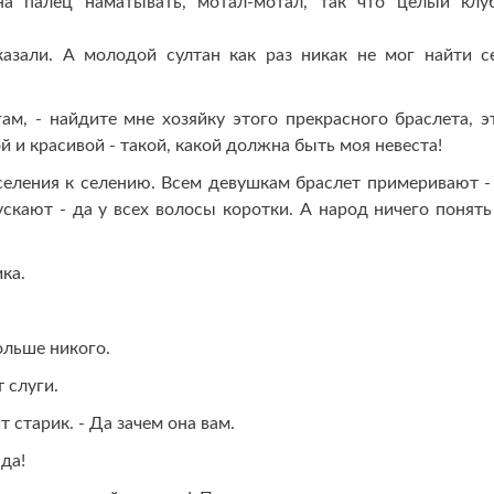
а палец наматывать, мотал-мотал, так что целый клу
казали. А молодой султан как раз никак не мог найти с
гам, - найдите мне хозяйку этого прекрасного браслета, э
 и красивой - такой, какой должна быть моя невеста!
селения к селению. Всем девушкам браслет примеривают -
скают - да у всех волосы коротки. А народ ничего понять
ка.
Больше никого.
 слуги.
т старик. - Да зачем она вам.
юда!