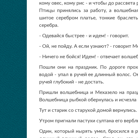
кому овес, кому рис - и чтобы до рассвета 
Птицы принялись за работу, а волшебная
шитое серебром платье, тонкие браслеты
серебра.
- Одевайся быстрее - и идем! - говорит.
- Ой, не пойду. А если узнают? - говорит М
- Ничего не бойся! Идем! - отвечает волш
Пошли они на праздник. По дороге про
водой - упал в ручей ее длинный волос. О
ручей глубокий - не достать.
Пришли волшебница и Мехазело на праздн
Волшебница рыбкой обернулась и исчезла в
Тут и старик со старухой домой вернулись.
Утром пригнали пастухи султана его верблю
Один, который нырять умел, бросился в р