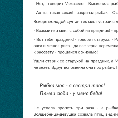
- Нет, - говорит Мехазело. - Выскочила ры
- Ах ты, такая-сякая! - закричал рыбак. - 
Вскоре молодой султан тех мест устраивал
- Возьмите и меня с собой на праздник! - 
- Вот тебе праздник! - говорит старуха. 
овса и мешок риса - да все зерна перемеш
к рассвету - прощайся с жизнью!
Ушли старик со старухой на праздник, а Ме
не знает. Вдруг вспомнила она про рыбку. 
Рыбка моя - я сестра твоя!
Плыви сюда - у меня беда!
Не успела пропеть три раза - а рыбка
Волшебница-девушка созвала птиц видимо