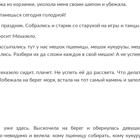
бка из корзинки, уколола меня своим шипом и убежала.
Останешься сегодня голодной!
 праздник. Собрались и старик со старухой на игры и танцы
просит Мехазело.
- Рассыпались тут у нас мешок пшеницы, мешок кукурузы, ме
ались. Разбери их да сложи каждое в свой мешок! А не успе
хазело сидит, плачет. Не успеть ей до рассвета. Что делат
Побежала на берег моря, встала на тот самый камень и запел
 уже здесь. Выскочила на берег и обернулась девушк
-невидимо и велела: кому пшеницу собирать, кому кукуру