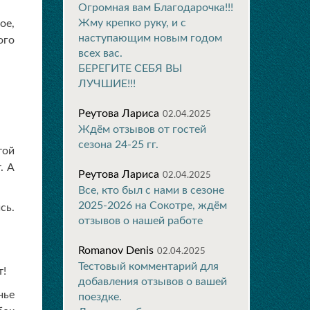
Огромная вам Благодарочка!!!
Жму крепко руку, и с
ое,
наступающим новым годом
ого
всех вас.
БЕРЕГИТЕ СЕБЯ ВЫ
ЛУЧШИЕ!!!
Реутова Лариса
02.04.2025
Ждём отзывов от гостей
сезона 24-25 гг.
той
. А
Реутова Лариса
02.04.2025
Все, кто был с нами в сезоне
2025-2026 на Сокотре, ждём
сь.
отзывов о нашей работе
.
Romanov Denis
02.04.2025
Тестовый комментарий для
т!
добавления отзывов о вашей
чье
поездке.