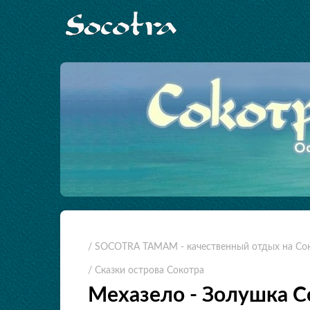
/ SOCOTRA TAMAM - качественный отдых на Со
/ Сказки острова Сокотра
Мехазело - Золушка 