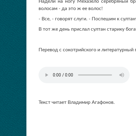
Надели на ногу Мехазело серебряный бр
волосам - да это ж ее волос!
- Все, - говорят слуги. - Поспешим к султа
В тот же день прислал султан старику бог
Перевод с сокотрийского и литературный 
Текст читает Владимир Агафонов.