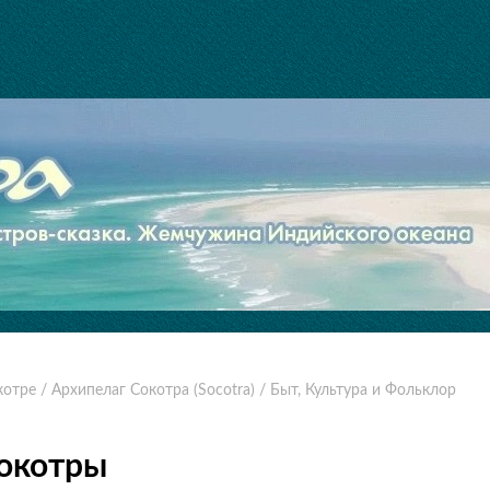
котре
/ Архипелаг Сокотра (Socotra)
/ Быт, Культура и Фольклор
Сокотры