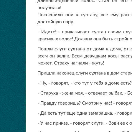
длинный-длинный волос. Стал он его н
получился!
Поспешили они к султану, все ему расс
достойную пару.
- Идите! - приказывает султан своим слу
красивых волос! Должна она быть стройной
Пошли слуги султана от дома к дому, от 
всем он велик. Всем девушкам косы распу
может. Страху нагнали - жуть!
Пришли наконец слуги султана в дом стари
- Ну, - говорят, - кто тут у тебя в доме есть?
- Старуха - жена моя, - отвечает рыбак. - 
- Правду говоришь? Смотри у нас! - говорят
- Да есть тут еще одна замарашка, - говори
- У нас приказ, - говорят слуги. - Зови ее с