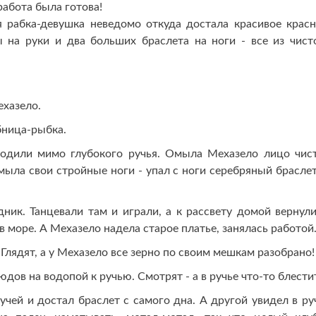
работа была готова!
 рабка-девушка неведомо откуда достала красивое красн
 на руки и два больших браслета на ноги - все из чист
ехазело.
ебница-рыбка.
ходили мимо глубокого ручья. Омыла Мехазело лицо чис
мыла свои стройные ноги - упал с ноги серебряный браслет
ик. Танцевали там и играли, а к рассвету домой вернули
 море. А Мехазело надела старое платье, занялась работой
 Глядят, а у Мехазело все зерно по своим мешкам разобрано!
дов на водопой к ручью. Смотрят - а в ручье что-то блести
учей и достал браслет с самого дна. А другой увидел в ру