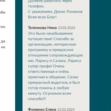
бок
Должно работать через
телефон.
С уважением, Денис Романов
ебе
Всем всех Благ!
тих
Теленкова Нина
23.02.2025
Это было незабываемое
путешествие! Спасибо за
 да
организацию, интересную
 не
программу и прекрасное
отношение сопровождающих
нас Ларису и Салаха. Лариса
супер профи! Очень
ответственная и очёнь
приятная в общении. Салах
прекрасный водитель и был
готов помочь в любую
минуту. Огромное всем
спасибо!!!
Фоменко Елена
22.02.2025