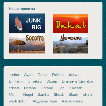
Наши проекты
archer
Ayaft
Darsa
Delisha
detwah
Di Hamri
di sebro
Dixam
Dracaena Cinnabari
erissel
Hadibo
Homhil
Hoq
Kalesan
Mumi
Noget
Samha
Shuab
Skant
stero
wadi dirhur
Абд-эль-Кури
Авиабилеты