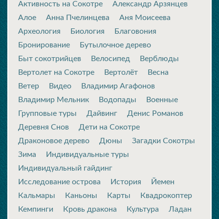
Активность на Сокотре
Александр Арзянцев
Алое
Анна Пчелинцева
Аня Моисеева
Археология
Биология
Благовония
Бронирование
Бутылочное дерево
Быт сокотрийцев
Велосипед
Верблюды
Вертолет на Сокотре
Вертолёт
Весна
Ветер
Видео
Владимир Агафонов
Владимир Мельник
Водопады
Военные
Групповые туры
Дайвинг
Денис Романов
Деревня Снов
Дети на Сокотре
Драконовое дерево
Дюны
Загадки Сокотры
Зима
Индивидуальные туры
Индивидуальный гайдинг
Исследование острова
История
Йемен
Кальмары
Каньоны
Карты
Квадрокоптер
Кемпинги
Кровь дракона
Культура
Ладан