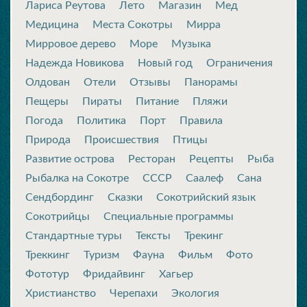
Лариса Реутова
Лето
Магазин
Мед
Медицина
Места Сокотры
Мирра
Мирровое дерево
Море
Музыка
Надежда Новикова
Новый год
Ограничения
Олдован
Отели
Отзывы
Панорамы
Пещеры
Пираты
Питание
Пляжи
Погода
Политика
Порт
Правила
Природа
Происшествия
Птицы
Развитие острова
Ресторан
Рецепты
Рыба
Рыбалка на Сокотре
СССР
Саалеф
Сана
Сендбординг
Сказки
Сокотрийский язык
Сокотрийцы
Специальные программы
Стандартные туры
Тексты
Трекинг
Треккинг
Туризм
Фауна
Фильм
Фото
Фототур
Фридайвинг
Хагьер
Христианство
Черепахи
Экология