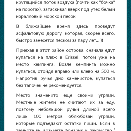
крутящийся поток воздуха (почти как "бочка"
на порогах), затаскивая вверх под утес белый
коралловый морской песок.
В ближайшее время здесь проведут
асфальтовую дорогу, которая, скорее всего,
быстро занесется песком за пару лет... ))
Приехав в этот район острова, сначала едут
купаться на пляж в Erissel, потом уже на
место кемпинга. Возле кемпинга можно
купаться, отойдя вправо или влево на 500 м.
Напротив ручья дно каменистое, купаться
без тапочек не рекомендуется.
Место знаменито еще своими угрями.
Местные жители не считают их за еду,
поэтому небольшой ручьй длиной всего
лишь 100 метров облюбован угрями,
которые подъедают остатки пищи. Если в
темноте вы возьмете фонарик и лакомство (