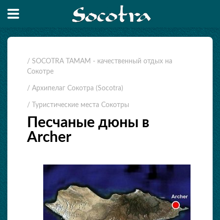
/ SOCOTRA TAMAM - качественный отдых на
Сокотре
/ Архипелаг Сокотра (Socotra)
/ Туристические места Сокотры
Песчаные дюны в
Archer