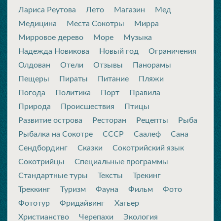
Лариса Реутова
Лето
Магазин
Мед
Медицина
Места Сокотры
Мирра
Мирровое дерево
Море
Музыка
Надежда Новикова
Новый год
Ограничения
Олдован
Отели
Отзывы
Панорамы
Пещеры
Пираты
Питание
Пляжи
Погода
Политика
Порт
Правила
Природа
Происшествия
Птицы
Развитие острова
Ресторан
Рецепты
Рыба
Рыбалка на Сокотре
СССР
Саалеф
Сана
Сендбординг
Сказки
Сокотрийский язык
Сокотрийцы
Специальные программы
Стандартные туры
Тексты
Трекинг
Треккинг
Туризм
Фауна
Фильм
Фото
Фототур
Фридайвинг
Хагьер
Христианство
Черепахи
Экология