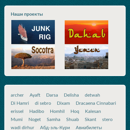
Наши проекты
archer
Ayaft
Darsa
Delisha
detwah
Di Hamri
di sebro
Dixam
Dracaena Cinnabari
erissel
Hadibo
Homhil
Hoq
Kalesan
Mumi
Noget
Samha
Shuab
Skant
stero
wadi dirhur
Абд-эль-Кури
Авиабилеты