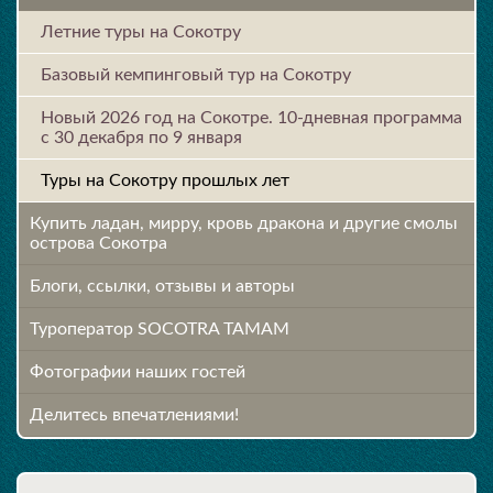
Летние туры на Сокотру
Базовый кемпинговый тур на Сокотру
Новый 2026 год на Сокотре. 10-дневная программа
c 30 декабря по 9 января
Туры на Сокотру прошлых лет
Купить ладан, мирру, кровь дракона и другие смолы
острова Сокотра
Блоги, ссылки, отзывы и авторы
Туроператор SOCOTRA TAMAM
Фотографии наших гостей
Делитесь впечатлениями!