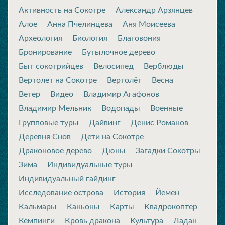
Активность на Сокотре
Александр Арзянцев
Алое
Анна Пчелинцева
Аня Моисеева
Археология
Биология
Благовония
Бронирование
Бутылочное дерево
Быт сокотрийцев
Велосипед
Верблюды
Вертолет на Сокотре
Вертолёт
Весна
Ветер
Видео
Владимир Агафонов
Владимир Мельник
Водопады
Военные
Групповые туры
Дайвинг
Денис Романов
Деревня Снов
Дети на Сокотре
Драконовое дерево
Дюны
Загадки Сокотры
Зима
Индивидуальные туры
Индивидуальный гайдинг
Исследование острова
История
Йемен
Кальмары
Каньоны
Карты
Квадрокоптер
Кемпинги
Кровь дракона
Культура
Ладан