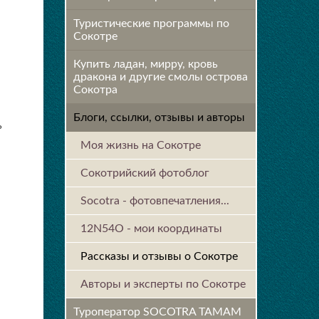
Туристические программы по
Сокотре
Купить ладан, мирру, кровь
дракона и другие смолы острова
Сокотра
Блоги, ссылки, отзывы и авторы
ь
Моя жизнь на Сокотре
Сокотрийский фотоблог
Socotra - фотовпечатления...
12N54O - мои координаты
Рассказы и отзывы о Сокотре
Авторы и эксперты по Сокотре
Туроператор SOCOTRA TAMAM