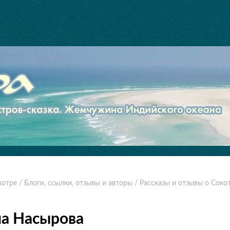
котре
/ Блоги, ссылки, отзывы и авторы
/ Рассказы и отзывы о Соко
на Насырова