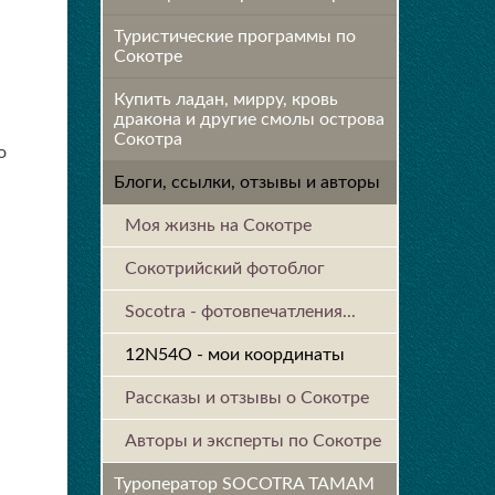
Туристические программы по
Сокотре
Купить ладан, мирру, кровь
дракона и другие смолы острова
Сокотра
о
Блоги, ссылки, отзывы и авторы
Моя жизнь на Сокотре
Сокотрийский фотоблог
Socotra - фотовпечатления...
12N54O - мои координаты
Рассказы и отзывы о Сокотре
Авторы и эксперты по Сокотре
Туроператор SOCOTRA TAMAM