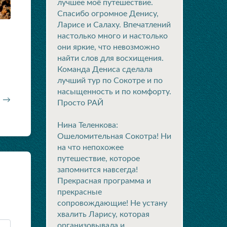
лучшее моё путешествие.
Спасибо огромное Денису,
Ларисе и Салаху. Впечатлений
настолько много и настолько
они яркие, что невозможно
найти слов для восхищения.
Команда Дениса сделала
лучший тур по Сокотре и по
насыщенность и по комфорту.
а →
Просто РАЙ
Нина Теленкова:
Ошеломительная Сокотра! Ни
на что непохожее
путешествие, которое
запомнится навсегда!
Прекрасная программа и
прекрасные
сопровождающие! Не устану
хвалить Ларису, которая
организовывала и