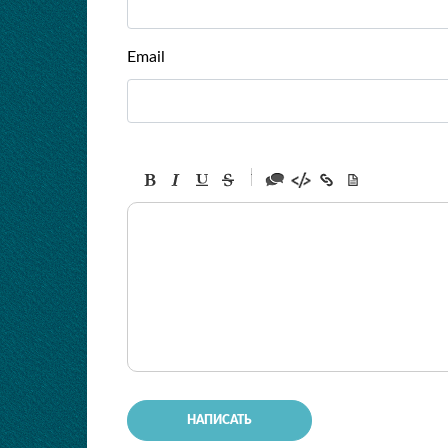
Email
-
-
-
-
-
-
-
-
-
-
-
-
-
-
-