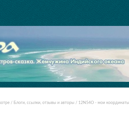
котре
/ Блоги, ссылки, отзывы и авторы
/ 12N54O - мои координат