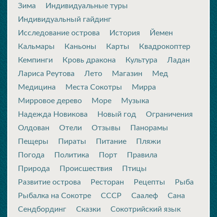
Зима
Индивидуальные туры
Индивидуальный гайдинг
Исследование острова
История
Йемен
Кальмары
Каньоны
Карты
Квадрокоптер
Кемпинги
Кровь дракона
Культура
Ладан
Лариса Реутова
Лето
Магазин
Мед
Медицина
Места Сокотры
Мирра
Мирровое дерево
Море
Музыка
Надежда Новикова
Новый год
Ограничения
Олдован
Отели
Отзывы
Панорамы
Пещеры
Пираты
Питание
Пляжи
Погода
Политика
Порт
Правила
Природа
Происшествия
Птицы
Развитие острова
Ресторан
Рецепты
Рыба
Рыбалка на Сокотре
СССР
Саалеф
Сана
Сендбординг
Сказки
Сокотрийский язык