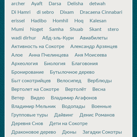
archer
Ayaft
Darsa
Delisha
detwah
Di Hamri
di sebro
Dixam
Dracaena Cinnabari
erissel
Hadibo
Homhil
Hoq
Kalesan
Mumi
Noget
Samha
Shuab
Skant
stero
wadi dirhur
Абд-эль-Кури
Авиабилеты
Активность на Сокотре
Александр Арзянцев
Алое
Анна Пчелинцева
Аня Моисеева
Археология
Биология
Благовония
Бронирование
Бутылочное дерево
Быт сокотрийцев
Велосипед
Верблюды
Вертолет на Сокотре
Вертолёт
Весна
Ветер
Видео
Владимир Агафонов
Владимир Мельник
Водопады
Военные
Групповые туры
Дайвинг
Денис Романов
Деревня Снов
Дети на Сокотре
Драконовое дерево
Дюны
Загадки Сокотры