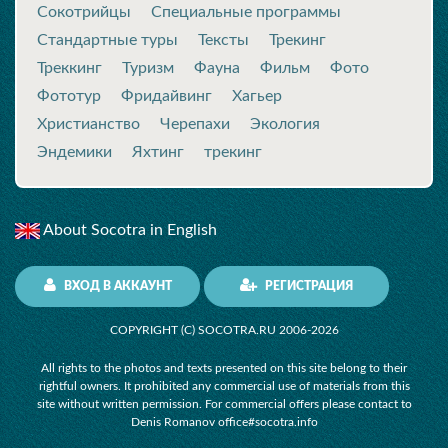
Сокотрийцы
Специальные программы
Стандартные туры
Тексты
Трекинг
Треккинг
Туризм
Фауна
Фильм
Фото
Фототур
Фридайвинг
Хагьер
Христианство
Черепахи
Экология
Эндемики
Яхтинг
трекинг
About Socotra in English
ВХОД В АККАУНТ
РЕГИСТРАЦИЯ
COPYRIGHT (C) SOCOTRA.RU 2006-2026
All rights to the photos and texts presented on this site belong to their
rightful owners. It prohibited any commercial use of materials from this
site without written permission. For commercial offers please contact to
Denis Romanov office#socotra.info