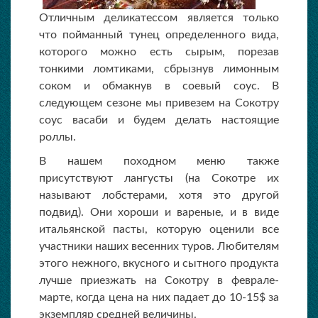
Отличным деликатессом является только
что пойманный тунец определенного вида,
которого можно есть сырым, порезав
тонкими ломтиками, сбрызнув лимонным
соком и обмакнув в соевый соус. В
следующем сезоне мы привезем на Сокотру
соус васаби и будем делать настоящие
роллы.
В нашем походном меню также
присутствуют лангусты (на Сокотре их
называют лобстерами, хотя это другой
подвид). Они хороши и вареные, и в виде
итальянской пасты, которую оценили все
участники наших весенних туров. Любителям
этого нежного, вкусного и сытного продукта
лучше приезжать на Сокотру в феврале-
марте, когда цена на них падает до 10-15$ за
экземпляр средней величины.