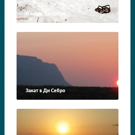
Пляж в Ди Себро
Закат в Ди Себро