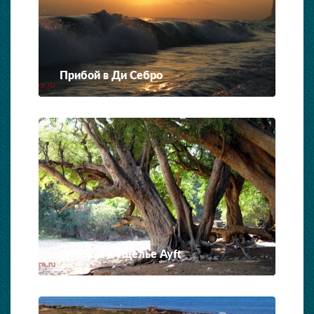
Прибой в Ди Себро
Деревья в ущелье Ayft