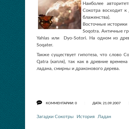
Наиболее авторитет
Сокотра восходит к 
блаженства).
Восточные историки м
Soqotra. Античные гр
Yahlas или Dyo-Sotori. На одном из древ
Soqater.
Также существует гипотеза, что слово Со
Qatra (капля), так как в древние време
ладана, смирны и драконового дерева.
КОММЕНТАРИИ: 0
ДАТА: 21.09.2007
Загадки Сокотры
История
Ладан