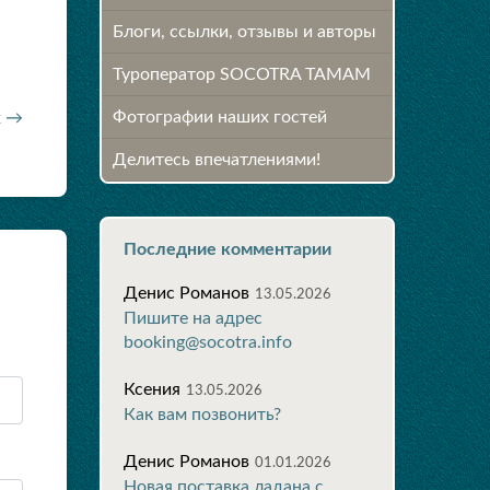
Блоги, ссылки, отзывы и авторы
Туроператор SOCOTRA TAMAM
Фотографии наших гостей
х →
Делитесь впечатлениями!
Последние комментарии
Денис Романов
13.05.2026
Пишите на адрес
booking@socotra.info
Ксения
13.05.2026
Как вам позвонить?
Денис Романов
01.01.2026
Новая поставка ладана с