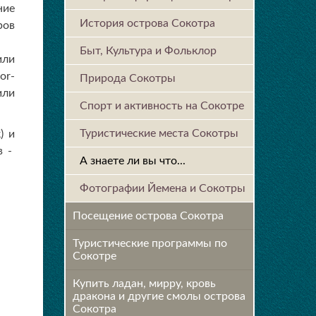
ние
История острова Cокотра
ров
Быт, Культура и Фольклор
или
or-
Природа Сокотры
или
Спорт и активность на Сокотре
Туристические места Сокотры
) и
в -
А знаете ли вы что...
Фотографии Йемена и Сокотры
Посещение острова Cокотра
Туристические программы по
Сокотре
Купить ладан, мирру, кровь
дракона и другие смолы острова
Сокотра