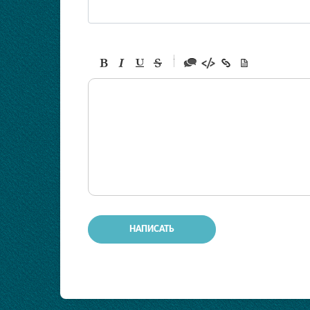
-
-
-
-
-
-
-
-
-
-
-
-
-
-
-