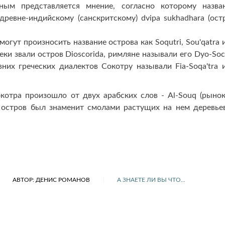
ным представляется мнение, согласно которому назва
древне-индийскому (санскритскому) dvipa sukhadhara (ост
огут произносить название острова как Soqutri, Sou'qatra 
еки звали остров Dioscorida, римляне называли его Dyo-Soc
них греческих диалектов Сокотру называли Fia-Soqa'tra 
котра произошло от двух арабских слов - Al-Souq (рынок
на остров был знаменит смолами растущих на нем деревье
АВТОР: ДЕНИС РОМАНОВ
А ЗНАЕТЕ ЛИ ВЫ ЧТО...