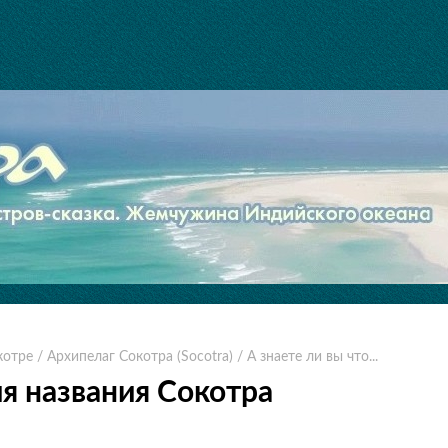
котре
/ Архипелаг Сокотра (Socotra)
/ А знаете ли вы что...
я названия Сокотра