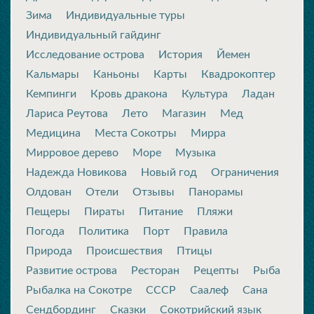
Зима
Индивидуальные туры
Индивидуальный гайдинг
Исследование острова
История
Йемен
Кальмары
Каньоны
Карты
Квадрокоптер
Кемпинги
Кровь дракона
Культура
Ладан
Лариса Реутова
Лето
Магазин
Мед
Медицина
Места Сокотры
Мирра
Мирровое дерево
Море
Музыка
Надежда Новикова
Новый год
Ограничения
Олдован
Отели
Отзывы
Панорамы
Пещеры
Пираты
Питание
Пляжи
Погода
Политика
Порт
Правила
Природа
Происшествия
Птицы
Развитие острова
Ресторан
Рецепты
Рыба
Рыбалка на Сокотре
СССР
Саалеф
Сана
Сендбординг
Сказки
Сокотрийский язык