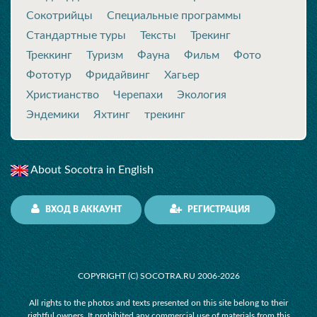
Сокотрийцы
Специальные программы
Стандартные туры
Тексты
Трекинг
Треккинг
Туризм
Фауна
Фильм
Фото
Фототур
Фридайвинг
Хагьер
Христианство
Черепахи
Экология
Эндемики
Яхтинг
трекинг
About Socotra in English
ВХОД В АККАУНТ
РЕГИСТРАЦИЯ
COPYRIGHT (C) SOCOTRA.RU 2006-2026
All rights to the photos and texts presented on this site belong to their
rightful owners. It prohibited any commercial use of materials from this