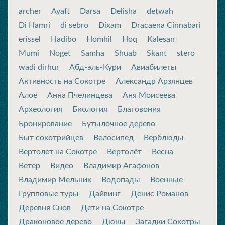
archer
Ayaft
Darsa
Delisha
detwah
Di Hamri
di sebro
Dixam
Dracaena Cinnabari
erissel
Hadibo
Homhil
Hoq
Kalesan
Mumi
Noget
Samha
Shuab
Skant
stero
wadi dirhur
Абд-эль-Кури
Авиабилеты
Активность на Сокотре
Александр Арзянцев
Алое
Анна Пчелинцева
Аня Моисеева
Археология
Биология
Благовония
Бронирование
Бутылочное дерево
Быт сокотрийцев
Велосипед
Верблюды
Вертолет на Сокотре
Вертолёт
Весна
Ветер
Видео
Владимир Агафонов
Владимир Мельник
Водопады
Военные
Групповые туры
Дайвинг
Денис Романов
Деревня Снов
Дети на Сокотре
Драконовое дерево
Дюны
Загадки Сокотры