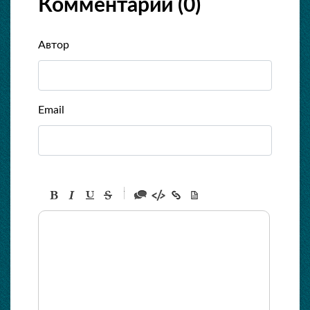
Комментарии (
0
)
Автор
Email
-
-
-
-
-
-
-
-
-
-
-
-
-
-
-