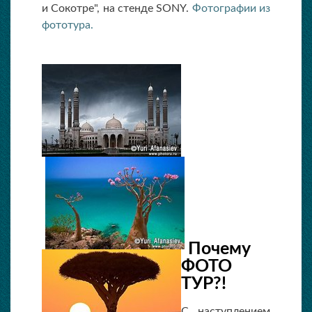
и Сокотре", на стенде SONY.
Фотографии из
фототура.
Почему
ФОТО
ТУР?!
С наступлением