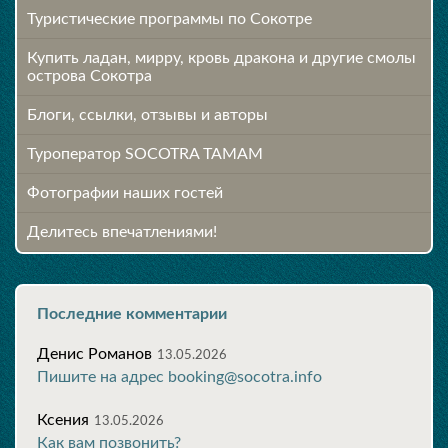
Туристические программы по Сокотре
Купить ладан, мирру, кровь дракона и другие смолы
острова Сокотра
Блоги, ссылки, отзывы и авторы
Туроператор SOCOTRA TAMAM
Фотографии наших гостей
Делитесь впечатлениями!
Последние комментарии
Денис Романов
13.05.2026
Пишите на адрес booking@socotra.info
Ксения
13.05.2026
Как вам позвонить?