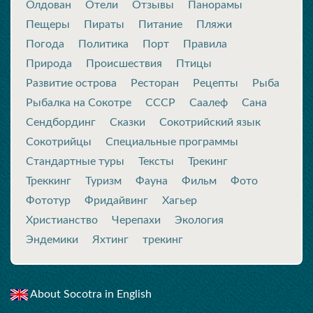
Олдован
Отели
Отзывы
Панорамы
Пещеры
Пираты
Питание
Пляжи
Погода
Политика
Порт
Правила
Природа
Происшествия
Птицы
Развитие острова
Ресторан
Рецепты
Рыба
Рыбалка на Сокотре
СССР
Саалеф
Сана
Сендбординг
Сказки
Сокотрийский язык
Сокотрийцы
Специальные программы
Стандартные туры
Тексты
Трекинг
Треккинг
Туризм
Фауна
Фильм
Фото
Фототур
Фридайвинг
Хагьер
Христианство
Черепахи
Экология
Эндемики
Яхтинг
трекинг
About Socotra in English