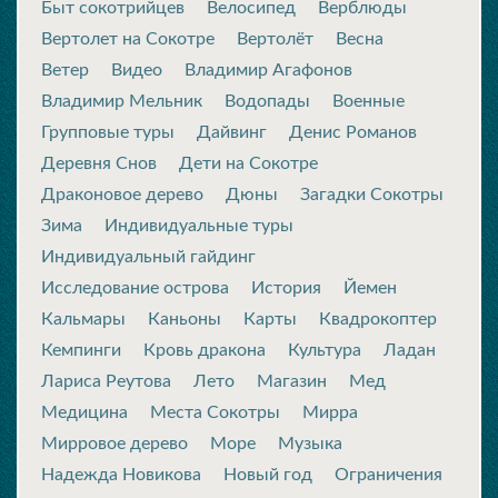
Быт сокотрийцев
Велосипед
Верблюды
Вертолет на Сокотре
Вертолёт
Весна
Ветер
Видео
Владимир Агафонов
Владимир Мельник
Водопады
Военные
Групповые туры
Дайвинг
Денис Романов
Деревня Снов
Дети на Сокотре
Драконовое дерево
Дюны
Загадки Сокотры
Зима
Индивидуальные туры
Индивидуальный гайдинг
Исследование острова
История
Йемен
Кальмары
Каньоны
Карты
Квадрокоптер
Кемпинги
Кровь дракона
Культура
Ладан
Лариса Реутова
Лето
Магазин
Мед
Медицина
Места Сокотры
Мирра
Мирровое дерево
Море
Музыка
Надежда Новикова
Новый год
Ограничения