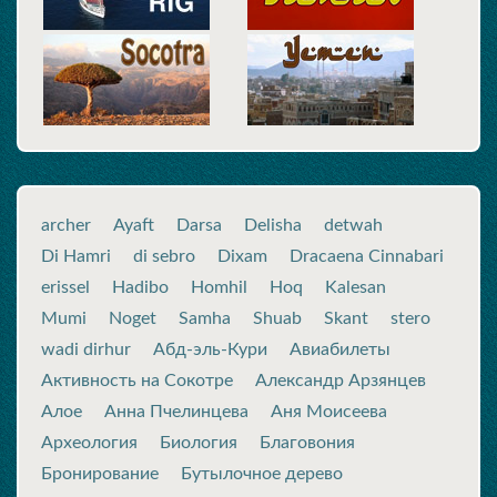
archer
Ayaft
Darsa
Delisha
detwah
Di Hamri
di sebro
Dixam
Dracaena Cinnabari
erissel
Hadibo
Homhil
Hoq
Kalesan
Mumi
Noget
Samha
Shuab
Skant
stero
wadi dirhur
Абд-эль-Кури
Авиабилеты
Активность на Сокотре
Александр Арзянцев
Алое
Анна Пчелинцева
Аня Моисеева
Археология
Биология
Благовония
Бронирование
Бутылочное дерево