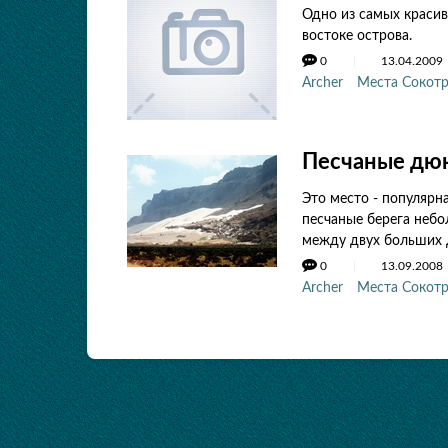
Одно из самых красив
востоке острова.
0
13.04.2009
Archer
Места Сокот
Песчаные дюн
Это место - популярн
песчаные берега неб
между двух больших 
0
13.09.2008
Archer
Места Сокот