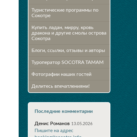
Туристические программы по
Сокотре
Купить ладан, мирру, кровь
дракона и другие смолы острова
Сокотра
Блоги, ссылки, отзывы и авторы
Туроператор SOCOTRA TAMAM
Фотографии наших гостей
Делитесь впечатлениями!
Последние комментарии
Денис Романов
13.05.2026
Пишите на адрес