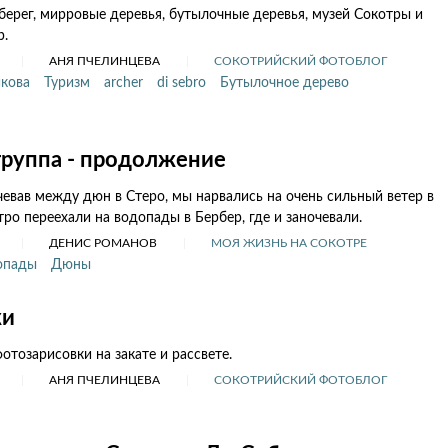
берег, мирровые деревья, бутылочные деревья, музей Сокотры и
р.
АНЯ ПЧЕЛИНЦЕВА
СОКОТРИЙСКИЙ ФОТОБЛОГ
кова
Туризм
archer
di sebro
Бутылочное дерево
группа - продолжение
евав между дюн в Стеро, мы нарвались на очень сильный ветер в
тро переехали на водопады в Бербер, где и заночевали.
ДЕНИС РОМАНОВ
МОЯ ЖИЗНЬ НА СОКОТРЕ
опады
Дюны
ки
отозарисовки на закате и рассвете.
АНЯ ПЧЕЛИНЦЕВА
СОКОТРИЙСКИЙ ФОТОБЛОГ