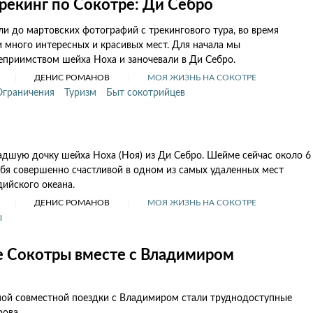
рекинг по Сокотре: Ди Себро
и до мартовских фотографий с трекингового тура, во время
 много интересных и красивых мест. Для начала мы
еприимством шейха Ноха и заночевали в Ди Себро.
ДЕНИС РОМАНОВ
МОЯ ЖИЗНЬ НА СОКОТРЕ
Ограничения
Туризм
Быт сокотрийцев
адшую дочку шейха Ноха (Ноя) из Ди Себро. Шейме сейчас около 6
себя совершенно счастливой в одном из самых удаленных мест
дийского океана.
ДЕНИС РОМАНОВ
МОЯ ЖИЗНЬ НА СОКОТРЕ
ы
 Сокотры вместе с Владимиром
ой совместной поездки с Владимиром стали труднодоступные