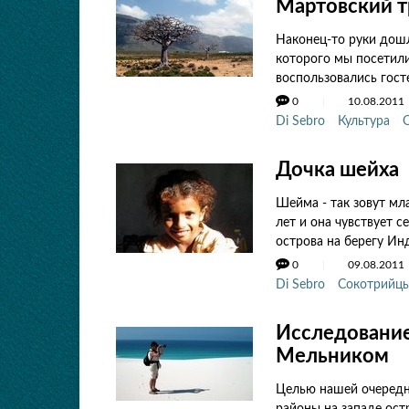
Мартовский т
Наконец-то руки дошл
которого мы посетили
воспользовались гост
0
10.08.2011
Di Sebro
Культура
Дочка шейха
Шейма - так зовут мл
лет и она чувствует 
острова на берегу Ин
0
09.08.2011
Di Sebro
Сокотрийц
Исследование
Мельником
Целью нашей очередн