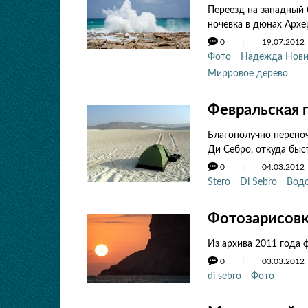
Переезд на западный 
ночевка в дюнах Архе
0
19.07.2012
Фото
Надежда Нови
Мирровое дерево
Февральская 
Благополучно переноч
Ди Себро, откуда быс
0
04.03.2012
Stero
Di Sebro
Вод
Фотозарисов
Из архива 2011 года ф
0
03.03.2012
di sebro
Фото