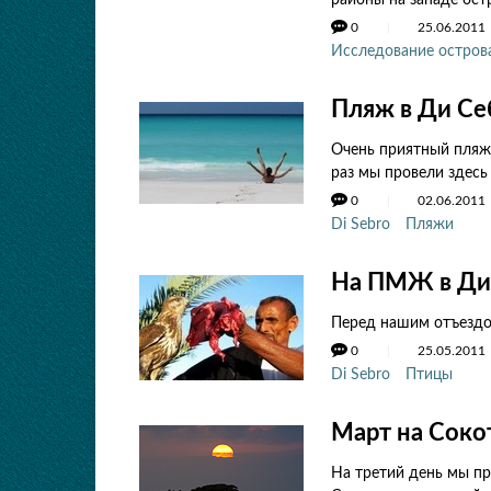
районы на западе ост
0
25.06.2011
Исследование остров
Пляж в Ди Се
Очень приятный пляж
раз мы провели здесь 
0
02.06.2011
Di Sebro
Пляжи
На ПМЖ в Ди
Перед нашим отъездом
0
25.05.2011
Di Sebro
Птицы
Март на Сокот
На третий день мы пр