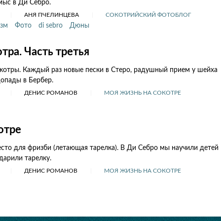
мыс в Ди Себро.
АНЯ ПЧЕЛИНЦЕВА
СОКОТРИЙСКИЙ ФОТОБЛОГ
изм
Фото
di sebro
Дюны
тра. Часть третья
отры. Каждый раз новые пески в Стеро, радушный прием у шейха
опады в Бербер.
ДЕНИС РОМАНОВ
МОЯ ЖИЗНЬ НА СОКОТРЕ
отре
есто для фризби (летающая тарелка). В Ди Себро мы научили детей
одарили тарелку.
ДЕНИС РОМАНОВ
МОЯ ЖИЗНЬ НА СОКОТРЕ