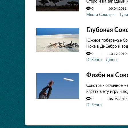
Стеро и на западный 
0
09.04.2011
Места Сокотры
Тур
Глубокая Соко
Южное побережье Сок
Ноха в ДиСебро и вод
0
10.12.2010
Di Sebro
Дюны
Физби на Сок
Сокотра - отличное м
играть в эту игру и п
0
06.06.2010
Di Sebro