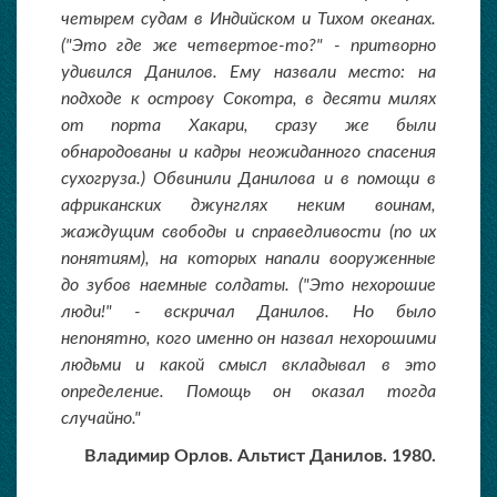
четырем судам в Индийском и Тихом океанах.
("Это где же четвертое-то?" - притворно
удивился Данилов. Ему назвали место: на
подходе к острову Сокотра, в десяти милях
от порта Хакари, сразу же были
обнародованы и кадры неожиданного спасения
сухогруза.) Обвинили Данилова и в помощи в
африканских джунглях неким воинам,
жаждущим свободы и справедливости (по их
понятиям), на которых напали вооруженные
до зубов наемные солдаты. ("Это нехорошие
люди!" - вскричал Данилов. Но было
непонятно, кого именно он назвал нехорошими
людьми и какой смысл вкладывал в это
определение. Помощь он оказал тогда
случайно."
Владимир Орлов. Альтист Данилов. 1980.