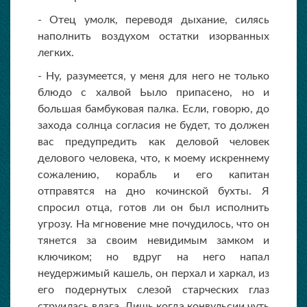
- Отец умолк, переводя дыхание, силясь
наполнить воздухом остатки изорванных
легких.
- Ну, разумеется, у меня для него не только
блюдо с халвой Ьыло припасено, но и
большая бамбуковая палка. Если, говорю, до
захода солнца согласия не будет, то должен
вас предупредить как деловой человек
делового человека, что, к моему искреннему
сожалению, корабль и его капитан
отправятся на дно кочинской бухты. Я
спросил отца, готов ли он был исполнить
угрозу. На мгновение мне почудилось, что он
тянется за своим невидимым замком и
ключиком; но вдруг на него напал
неудержимый кашель, он перхал и харкал, из
его подернутых слезой старческих глаз
струилась влага. Лишь когда конвульсии чуть