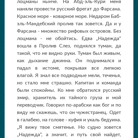
лоцманы нынче. На Абд-эль-Кури меня
наняли провести русский фрегат до Фарсана.
Красное море - коварное море. Недаром Баб-
эль-Мандебский пролив так зовется. Да и у
Фарсана - множество рифовых островов. Без
лоцмана - не обойтись. Едва „Надежда“
вошла в Пролив Слез, поднялся туман, да
такой, что не видно руки. Туман был живым,
как дыхание джинна. Он поднимался и
падал в истоме, покрывая все липкою
влагой. Я знал все подводные мели, теченья,
но стало мне страшно. Капитан и команда
были спокойны. Ко мне обратился русский
эмир, хранитель их тайного груза и мой
переводчик. Говорил по-арабски как бог и по
виду не скажешь, что он чужестранец. Одет
в галабею, на голове - куфия и укаль бедуина.
„Я вижу твое смятенье. Но судно зовется
„Надежда“, а значит, и путь свой найдет,