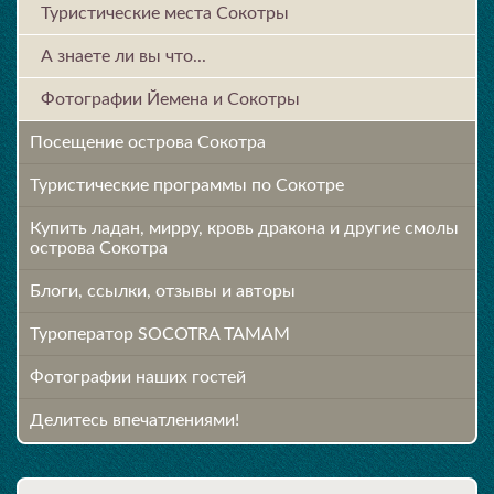
Туристические места Сокотры
А знаете ли вы что...
Фотографии Йемена и Сокотры
Посещение острова Cокотра
Туристические программы по Сокотре
Купить ладан, мирру, кровь дракона и другие смолы
острова Сокотра
Блоги, ссылки, отзывы и авторы
Туроператор SOCOTRA TAMAM
Фотографии наших гостей
Делитесь впечатлениями!