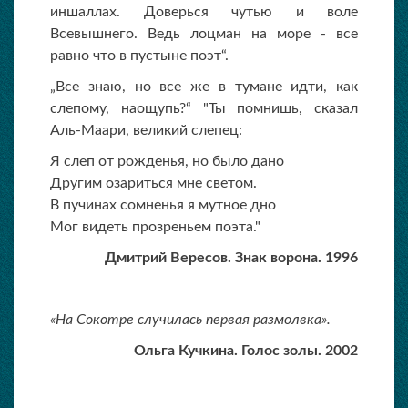
иншаллах. Доверься чутью и воле
Всевышнего. Ведь лоцман на море - все
равно что в пустыне поэт“.
„Все знаю, но все же в тумане идти, как
слепому, наощупь?“ "Ты помнишь, сказал
Аль-Маари, великий слепец:
Я слеп от рожденья, но было дано
Другим озариться мне светом.
В пучинах сомненья я мутное дно
Мог видеть прозреньем поэта."
Дмитрий Вересов. Знак ворона. 1996
«На Сокотре случилась первая размолвка».
Ольга Кучкина. Голос золы. 2002