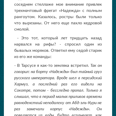
соседнем стеллаже мое внимание привлек
трехмачтовый фрегат «Надежда» с полным
рангоутом. Казалось, ростры были только
что вырезаны. От него еще пахло кедровой
смолой.
- Это тот, который лет тридцать назад
нарвался на рифы? - спросил один из
бывалых моряков. Ответил ему седой старик
из его же команды:
- В Тарсусе я как-то земляка встретил.
Так он
говорил: на борту «Надежды» был тайный груз
русского императора. Вроде шел в персидский
Хармуз, а последний раз его видели на
Сокотре, потом - бесследно пропал. Только я
слышал, что в период малых приливов времени
равноденствий неподалеку от Абд-эль-Кури не
раз замечали корпус «Надежды». Он
появляется из воды, будто всплывает, как