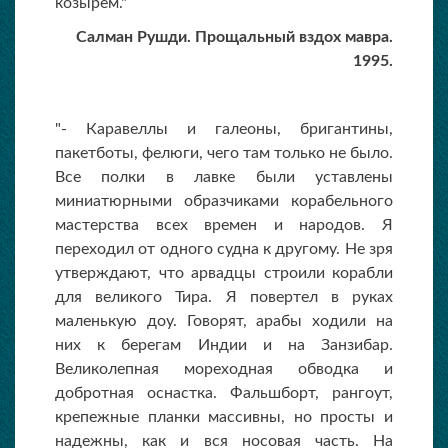
козырем."
Салман Рушди. Прощальный вздох мавра.
1995.
"- Каравеллы и галеоны, бригантины,
пакетботы, фелюги, чего там только не было.
Все полки в лавке были уставлены
миниатюрными образчиками корабельного
мастерства всех времен и народов. Я
переходил от одного судна к другому. Не зря
утверждают, что арвадцы строили корабли
для великого Тира. Я повертел в руках
маленькую доу. Говорят, арабы ходили на
них к берегам Индии и на Занзибар.
Великолепная мореходная обводка и
добротная оснастка. Фальшборт, рангоут,
крепежные планки массивны, но просты и
надежны, как и вся носовая часть. На