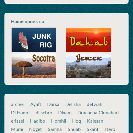
Наши проекты
archer
Ayaft
Darsa
Delisha
detwah
Di Hamri
di sebro
Dixam
Dracaena Cinnabari
erissel
Hadibo
Homhil
Hoq
Kalesan
Mumi
Noget
Samha
Shuab
Skant
stero