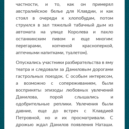
частности, и то, как он примерял
австралийское белье для Клавдии, и как
стоял в очереди к хлопобудам, потом
струился в зал тяжелый табачный дым из
автомата на улице Королева и пахло
останкинским пивом и еще многим:
перегарами, копченой красноперкой,
аптечными напитками, туалетом).
Опускались участники разбирательства в яму
театра и следовали за Даниловым дорогами
гастрольных поездок. С особым интересом,
а возможно с сопереживанием, были
восприняты эпизоды любовных увлечений
Данилова, порой слышались и
одобрительные реплики. Увлечения были
давние, еще до встреч с Клавдией
Петровной, но и их просматривали. С
дрожью ждал Данилов появления Наташи.