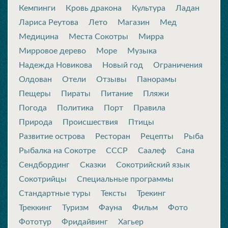
Кемпинги
Кровь дракона
Культура
Ладан
Лариса Реутова
Лето
Магазин
Мед
Медицина
Места Сокотры
Мирра
Мирровое дерево
Море
Музыка
Надежда Новикова
Новый год
Ограничения
Олдован
Отели
Отзывы
Панорамы
Пещеры
Пираты
Питание
Пляжи
Погода
Политика
Порт
Правила
Природа
Происшествия
Птицы
Развитие острова
Ресторан
Рецепты
Рыба
Рыбалка на Сокотре
СССР
Саалеф
Сана
Сендбординг
Сказки
Сокотрийский язык
Сокотрийцы
Специальные программы
Стандартные туры
Тексты
Трекинг
Треккинг
Туризм
Фауна
Фильм
Фото
Фототур
Фридайвинг
Хагьер