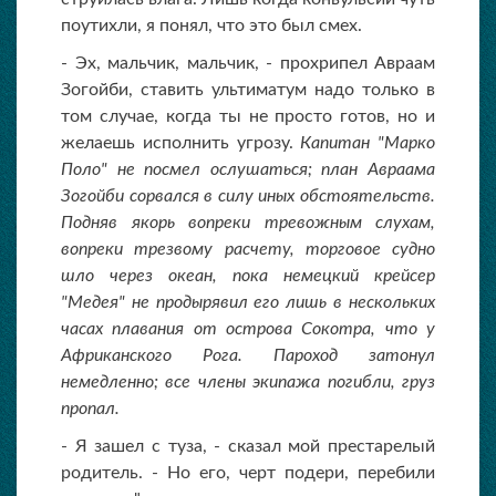
поутихли, я понял, что это был смех.
- Эх, мальчик, мальчик, - прохрипел Авраам
Зогойби, ставить ультиматум надо только в
том случае, когда ты не просто готов, но и
желаешь исполнить угрозу.
Капитан "Марко
Поло" не посмел ослушаться; план Авраама
Зогойби сорвался в силу иных обстоятельств.
Подняв якорь вопреки тревожным слухам,
вопреки трезвому расчету, торговое судно
шло через океан, пока немецкий крейсер
"Медея" не продырявил его лишь в нескольких
часах плавания от острова Сокотра, что у
Африканского Рога. Пароход затонул
немедленно; все члены экипажа погибли, груз
пропал.
- Я зашел с туза, - сказал мой престарелый
родитель. - Но его, черт подери, перебили