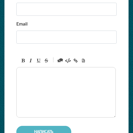
Email
-
-
-
-
-
-
-
-
-
-
-
-
-
-
-