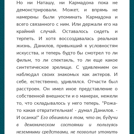
Но ни Наташу, ни Кармадона пока не
демонстрировали. Может, и впрямь не
намерены были упоминать Кармадона и
всего связанного с ним. Или держали его на
крайний случай. Оставалось сидеть и
терпеть. И хотя воссоздавалась реальная
жизнь, Данилов, привыкший к условностям
искусства, и теперь будто бы смотрел то ли
фильм, то ли спектакль, то ли еще какое
синтетическое зрелище. С удивлением он
наблюдал своих знакомых как актеров. И
себе, естественно, удивлялся. Отчасти был
расстроен. Он имел иное представление о
собственной внешности и о манерах, нежели
то, что складывалось у него теперь. "Рожа-
то какая отвратительная! - думал Данилов. -
И осанка!"
Его обвиняли в том, что он, будучи
в демоническом состоянии и пользуясь
неземными средствами, не позволил утонуть