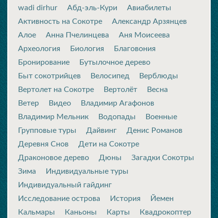
wadi dirhur
Абд-эль-Кури
Авиабилеты
Активность на Сокотре
Александр Арзянцев
Алое
Анна Пчелинцева
Аня Моисеева
Археология
Биология
Благовония
Бронирование
Бутылочное дерево
Быт сокотрийцев
Велосипед
Верблюды
Вертолет на Сокотре
Вертолёт
Весна
Ветер
Видео
Владимир Агафонов
Владимир Мельник
Водопады
Военные
Групповые туры
Дайвинг
Денис Романов
Деревня Снов
Дети на Сокотре
Драконовое дерево
Дюны
Загадки Сокотры
Зима
Индивидуальные туры
Индивидуальный гайдинг
Исследование острова
История
Йемен
Кальмары
Каньоны
Карты
Квадрокоптер