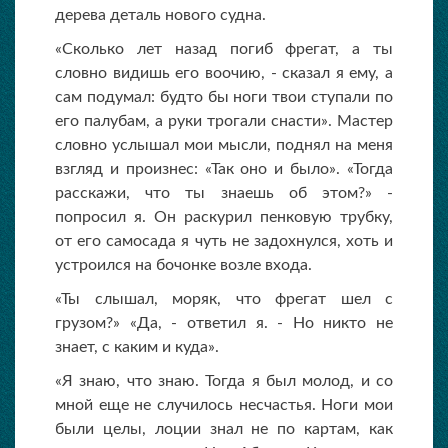
дерева деталь нового судна.
«Сколько лет назад погиб фрегат, а ты
словно видишь его воочию, - сказал я ему, а
сам подумал: будто бы ноги твои ступали по
его палубам, а руки трогали снасти». Мастер
словно услышал мои мысли, поднял на меня
взгляд и произнес: «Так оно и было». «Тогда
расскажи, что ты знаешь об этом?» -
попросил я. Он раскурил пенковую трубку,
от его самосада я чуть не задохнулся, хоть и
устроился на бочонке возле входа.
«Ты слышал, моряк, что фрегат шел с
грузом?» «Да, - ответил я. - Но никто не
знает, с каким и куда».
«Я знаю, что знаю. Тогда я был молод, и со
мной еще не случилось несчастья. Ноги мои
были целы, лоции знал не по картам, как