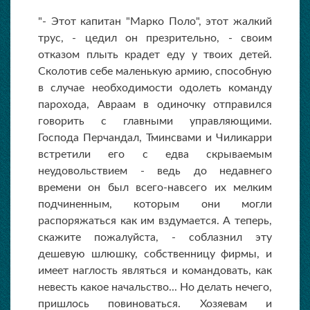
"- Этот капитан "Марко Поло", этот жалкий
трус, - цедил он презрительно, - своим
отказом плыть крадет еду у твоих детей.
Сколотив себе маленькую армию, способную
в случае необходимости одолеть команду
парохода, Авраам в одиночку отправился
говорить с главными управляющими.
Господа Перчандал, Тминсвами и Чиликарри
встретили его с едва скрываемым
неудовольствием - ведь до недавнего
времени он был всего-навсего их мелким
подчиненным, которым они могли
распоряжаться как им вздумается. А теперь,
скажите пожалуйста, - соблазнил эту
дешевую шлюшку, собственницу фирмы, и
имеет наглость являться и командовать, как
невесть какое начальство... Но делать нечего,
пришлось повиноваться. Хозяевам и