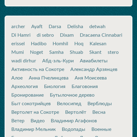
archer
Ayaft
Darsa
Delisha
detwah
Di Hamri
di sebro
Dixam
Dracaena Cinnabari
erissel
Hadibo
Homhil
Hoq
Kalesan
Mumi
Noget
Samha
Shuab
Skant
stero
wadi dirhur
Абд-эль-Кури
Авиабилеты
Активность на Сокотре
Александр Арзянцев
Алое
Анна Пчелинцева
Аня Моисеева
Археология
Биология
Благовония
Бронирование
Бутылочное дерево
Быт сокотрийцев
Велосипед
Верблюды
Вертолет на Сокотре
Вертолёт
Весна
Ветер
Видео
Владимир Агафонов
Владимир Мельник
Водопады
Военные