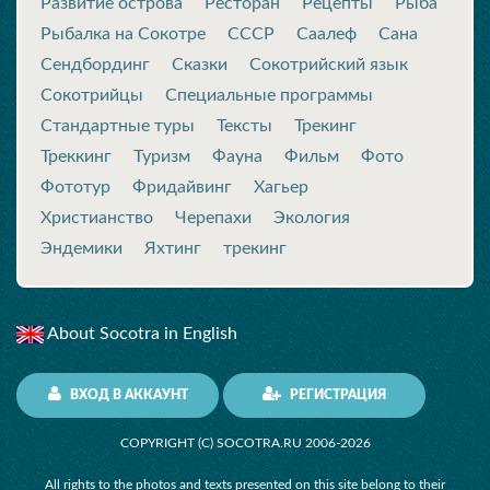
Развитие острова
Ресторан
Рецепты
Рыба
Рыбалка на Сокотре
СССР
Саалеф
Сана
Сендбординг
Сказки
Сокотрийский язык
Сокотрийцы
Специальные программы
Стандартные туры
Тексты
Трекинг
Треккинг
Туризм
Фауна
Фильм
Фото
Фототур
Фридайвинг
Хагьер
Христианство
Черепахи
Экология
Эндемики
Яхтинг
трекинг
About Socotra in English
ВХОД В АККАУНТ
РЕГИСТРАЦИЯ
COPYRIGHT (C) SOCOTRA.RU 2006-2026
All rights to the photos and texts presented on this site belong to their